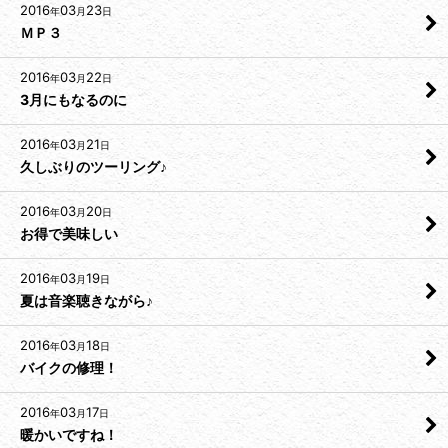
2016
03
23
年
月
日
ＭＰ３
2016
03
22
年
月
日
3月にもなるのに
2016
03
21
年
月
日
久しぶりのツーリング♪
2016
03
20
年
月
日
お得で美味しい
2016
03
19
年
月
日
夏は音楽聴きながら♪
2016
03
18
年
月
日
バイクの修理！
2016
03
17
年
月
日
暖かいですね！