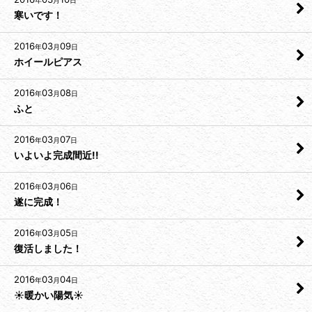
寒いです！
2016
03
09
年
月
日
ホイールピアス
2016
03
08
年
月
日
ふと
2016
03
07
年
月
日
いよいよ完成間近!!
2016
03
06
年
月
日
遂に完成！
2016
03
05
年
月
日
復活しました！
2016
03
04
年
月
日
☀暖かい陽気☀