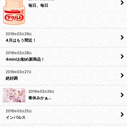
毎日、毎日
2016
03
29
年
月
日
4月はもう間近！
2016
03
28
年
月
日
4miniお勧め新商品！
2016
03
27
年
月
日
絶好調
2016
03
26
年
月
日
春休みかぁ…
2016
03
25
年
月
日
インパルス