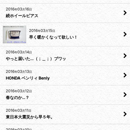
2016
03
16
年
月
日
続ホイールピアス
2016
03
15
年
月
日
早く暖かくなって欲しい！
2016
03
14
年
月
日
やっと届いた...（；＿；）ブワッ
2016
03
13
年
月
日
HONDA ベンリィ Benly
2016
03
12
年
月
日
春なのか…？
2016
03
11
年
月
日
東日本大震災から早５年。
2016
03
10
年
月
日