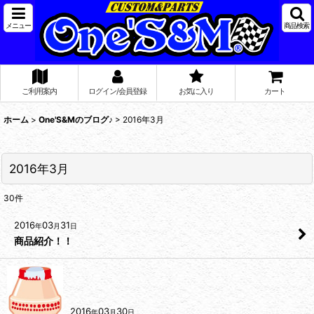
メニュー
商品検索
ご利用案内
ログイン/会員登録
お気に入り
カート
ホーム
>
One'S&Mのブログ♪
>
2016年3月
2016年3月
30
件
2016
03
31
年
月
日
商品紹介！！
2016
03
30
年
月
日