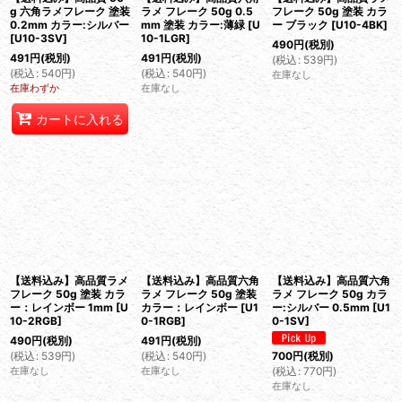
g 六角ラメフレーク 塗装
ラメ フレーク 50g 0.5
フレーク 50g 塗装 カラ
0.2mm カラー:シルバー
mm 塗装 カラー:薄緑
[
U
ー ブラック
[
U10-4BK
]
[
U10-3SV
]
10-1LGR
]
490
円
(税別)
491
円
(税別)
491
円
(税別)
(
税込
:
539
円
)
(
税込
:
540
円
)
(
税込
:
540
円
)
在庫なし
在庫わずか
在庫なし
カートに入れる
【送料込み】高品質ラメ
【送料込み】高品質六角
【送料込み】高品質六角
フレーク 50g 塗装 カラ
ラメ フレーク 50g 塗装
ラメ フレーク 50g カラ
ー：レインボー 1mm
[
U
カラー：レインボー
[
U1
ー:シルバー 0.5mm
[
U1
10-2RGB
]
0-1RGB
]
0-1SV
]
490
円
(税別)
491
円
(税別)
(
税込
:
539
円
)
(
税込
:
540
円
)
700
円
(税別)
在庫なし
在庫なし
(
税込
:
770
円
)
在庫なし