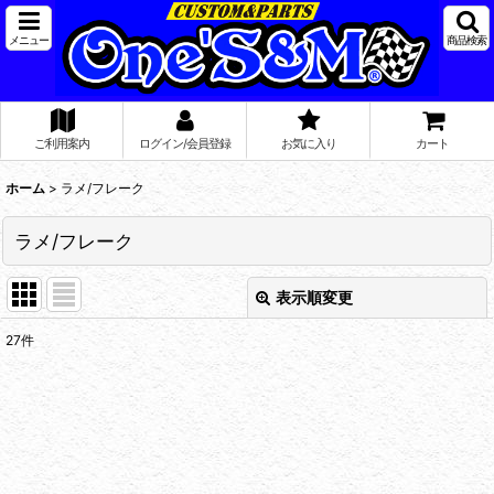
メニュー
商品検索
ご利用案内
ログイン/会員登録
お気に入り
カート
ホーム
>
ラメ/フレーク
ラメ/フレーク
表示順変更
閉じる
27
件
表示数
:
在庫あり
並び順
: