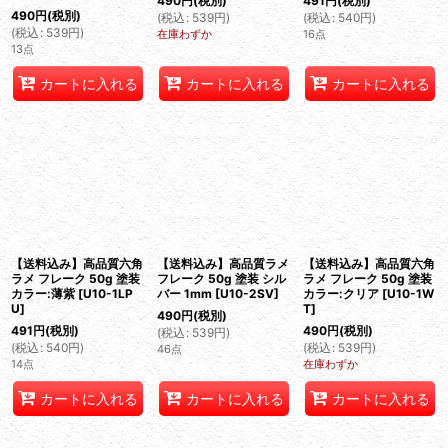
490
円
(税別)
491
円
(税別)
490
円
(税別)
(
税込
:
539
円
)
(
税込
:
540
円
)
(
税込
:
539
円
)
在庫わずか
16点
13点
カートに入れる
カートに入れる
カートに入れる
【送料込み】高品質六角
【送料込み】高品質ラメ
【送料込み】高品質六角
ラメ フレーク 50g 塗装
フレーク 50g 塗装 シル
ラメ フレーク 50g 塗装
カラー:薄紫
[
U10-1LP
バー 1mm
[
U10-2SV
]
カラー:クリア
[
U10-1W
U
]
T
]
490
円
(税別)
491
円
(税別)
490
円
(税別)
(
税込
:
539
円
)
(
税込
:
540
円
)
(
税込
:
539
円
)
46点
14点
在庫わずか
カートに入れる
カートに入れる
カートに入れる