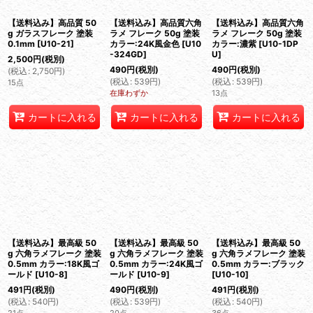
絞り込む
【送料込み】高品質 50
【送料込み】高品質六角
【送料込み】高品質六角
g ガラスフレーク 塗装
ラメ フレーク 50g 塗装
ラメ フレーク 50g 塗装
0.1mm
[
U10-21
]
カラー:24K風金色
[
U10
カラー:濃紫
[
U10-1DP
-324GD
]
U
]
2,500
円
(税別)
490
円
(税別)
490
円
(税別)
(
税込
:
2,750
円
)
(
税込
:
539
円
)
(
税込
:
539
円
)
15点
在庫わずか
13点
カートに入れる
カートに入れる
カートに入れる
【送料込み】最高級 50
【送料込み】最高級 50
【送料込み】最高級 50
g 六角ラメフレーク 塗装
g 六角ラメフレーク 塗装
g 六角ラメフレーク 塗装
0.5mm カラー:18K風ゴ
0.5mm カラー:24K風ゴ
0.5mm カラー:ブラック
ールド
[
U10-8
]
ールド
[
U10-9
]
[
U10-10
]
491
円
(税別)
490
円
(税別)
491
円
(税別)
(
税込
:
540
円
)
(
税込
:
539
円
)
(
税込
:
540
円
)