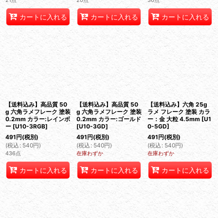
21点
20点
36点
カートに入れる
カートに入れる
カートに入れる
【送料込み】高品質 50
【送料込み】高品質 50
【送料込み】六角 25g
g 六角ラメフレーク 塗装
g 六角ラメフレーク 塗装
ラメ フレーク 塗装 カラ
0.2mm カラー:レインボ
0.2mm カラー:ゴールド
ー：金 大粒 4.5mm
[
U1
ー
[
U10-3RGB
]
[
U10-3GD
]
0-5GD
]
491
円
(税別)
491
円
(税別)
491
円
(税別)
(
税込
:
540
円
)
(
税込
:
540
円
)
(
税込
:
540
円
)
436点
在庫わずか
在庫わずか
カートに入れる
カートに入れる
カートに入れる