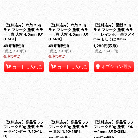
【送料込み】六角 25g
【送料込み】六角 25g
【送料込み】星型 25g
ラメ フレーク 塗装 カラ
ラメ フレーク 塗装 カラ
ラメ フレーク 塗装 カラ
ー：青 大粒 4.5mm
[
U1
ー：赤 大粒 4.5mm
[
U1
ー：レインボー 星ラメ 4
0-5BL
]
0-5RD
]
mm もしくは 8mm
491
円
(税別)
491
円
(税別)
1,280
円
(税別)
(
税込
:
540
円
)
(
税込
:
540
円
)
(
税込
:
1,408
円
)
在庫わずか
在庫わずか
オプション選択
カートに入れる
カートに入れる
【送料込み】高品質ラメ
【送料込み】高品質ラメ
【送料込み】高品質ラメ
フレーク 50g 塗装 カラ
フレーク 50g 塗装 カラ
フレーク 50g 塗装 ブル
ー ラベンダー
[
U10-1L
ー 赤紫
[
U10-1RP
]
ー 1mm
[
U10-2BL
]
D
]