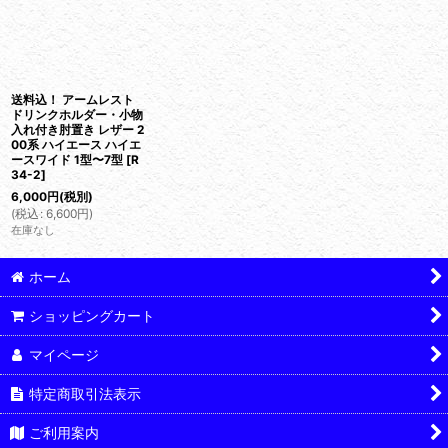
送料込！ アームレスト
ドリンクホルダー・小物
入れ付き肘置き レザー 2
00系 ハイエース ハイエ
ースワイド 1型〜7型
[
R
34-2
]
6,000
円
(税別)
(
税込
:
6,600
円
)
在庫なし
ホーム
ショッピングカート
マイページ
特定商取引法表示
ご利用案内