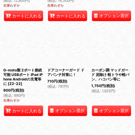
(
税込
:
12,800
円
)
(
税込
:
16,300
円
)
在庫わずか
在庫わずか
オプション選択
カートに入れる
カートに入れる
G-moto製 2ポート接続
ドアコーナーガード ド
カーボン調 マッドガー
可能 USBポート iPad iP
アパンチ対策に！
ド 泥除け 軽トラや軽バ
hone Androidの充電等
ン、ハコバン等に
710
円
(税別)
に
[
Z2-22
]
1,750
円
(税別)
(
税込
:
781
円
)
900
円
(税別)
(
税込
:
1,925
円
)
(
税込
:
990
円
)
在庫わずか
オプション選択
オプション選択
カートに入れる