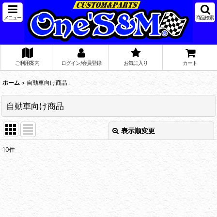
メニュー
商品検索
ご利用案内
ログイン/会員登録
お気に入り
カート
ホーム
>
自動車向け商品
自動車向け商品
表示順変更
閉じる
10
件
サブカテゴリ
:
表示数
:
在庫あり