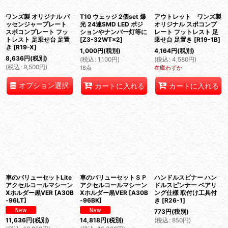
並び順
:
ワンズ製 オリジナル パ
T10 ウェッジ 2個set 爆
アウトレット ワンズ製
ッセンジャープレート
光 24連SMD LED ポジ
オリジナル スポコンプ
スポコンプレート フッ
ションやナンバー灯等に
レート フットレスト 足
トレスト 足乗せ台 足置
[
Z3-32WT×2
]
乗せ台 足置き
[
R19-1B
]
絞り込む
き
[
R19-X
]
1,000
円
(税別)
4,164
円
(税別)
8,636
円
(税別)
(
税込
:
1,100
円
)
(
税込
:
4,580
円
)
(
税込
:
9,500
円
)
18点
在庫わずか
オプション選択
カートに入れる
カートに入れる
車のバリューセットLite
車のバリューセットＳＰ
ハンドルスピナー ハン
アクセルコールマシーン
アクセルコールマシーン
ドルスピンナー ベアリ
Xホルダー黒VER
[
A30B
Xホルダー黒VER
[
A30B
ング仕様 取付け工具付
-96LT
]
-96BK
]
き
[
R26-1
]
773
円
(税別)
(
税込
:
850
円
)
11,636
円
(税別)
14,818
円
(税別)