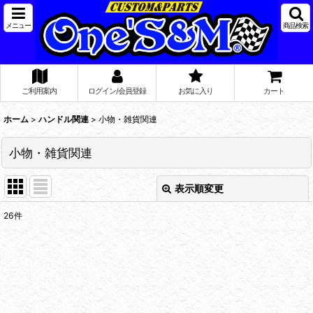
メニュー
商品検索
ご利用案内
ログイン/会員登録
お気に入り
カート
ホーム
>
ハンドル関連
>
小物・雑貨関連
小物・雑貨関連
表示順変更
閉じる
26
件
表示数
:
在庫あり
並び順
: