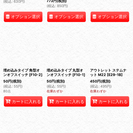
773
円
(税別)
(
税込
:
630
円
)
(
税込
:
850
円
)
オプション選択
オプション選択
オプション選択
埋め込みタイプ 角型オ
埋め込みタイプ 丸型オ
アウトレット ステムナ
ンオフスイッチ
[
F10-2
]
ンオフスイッチ
[
F10-1
]
ット M22
[
E29-1B
]
50
円
(税別)
50
円
(税別)
450
円
(税別)
(
税込
:
55
円
)
(
税込
:
55
円
)
(
税込
:
495
円
)
80点
在庫わずか
在庫わずか
カートに入れる
カートに入れる
カートに入れる