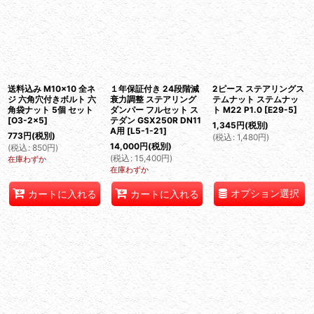
送料込み M10×10 全ネ
１年保証付き 24段階減
2ピース ステアリングス
ジ 六角穴付きボルト 六
衰力調整 ステアリング
テムナット ステムナッ
角袋ナット 5個 セット
ダンパー フルセット ス
ト M22 P1.0
[
E29-5
]
[
O3-2×5
]
テダン GSX250R DN11
1,345
円
(税別)
A用
[
L5-1-21
]
773
円
(税別)
(
税込
:
1,480
円
)
14,000
円
(税別)
(
税込
:
850
円
)
(
税込
:
15,400
円
)
在庫わずか
在庫わずか
オプション選択
カートに入れる
カートに入れる