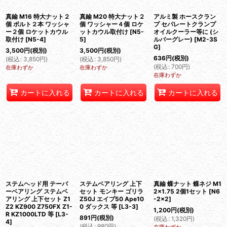
絞り込む
真鍮 M16 特大ナット２
真鍮 M20 特大ナット２
アルミ製 ホースクラン
個 ボルト２本 ワッシャ
個 ワッシャー４個 ロケ
プ セパレートクランプ
ー２個 ロケットカウル
ットカウル取付け
[
N5-
オイルクーラー等に (シ
取付け
[
N5-4
]
5
]
ルバーグレー)
[
M2-3S
G
]
3,500
円
(税別)
3,500
円
(税別)
636
円
(税別)
(
税込
:
3,850
円
)
(
税込
:
3,850
円
)
(
税込
:
700
円
)
在庫わずか
在庫わずか
在庫わずか
カートに入れる
カートに入れる
カートに入れる
ステムヘッド用 テーパ
ステムベアリング 上下
真鍮 蝶ナット 蝶ネジ M1
ーベアリング ステムベ
セット モンキー ゴリラ
2×1.75 2個1セット
[
N6
アリング 上下セット Z1
Z50J エイプ50 Ape10
-2×2
]
Z2 KZ900 Z750FX Z1-
0 ダックス 等
[
L3-3
]
1,200
円
(税別)
R KZ1000LTD 等
[
L3-
891
円
(税別)
(
税込
:
1,320
円
)
4
]
(
税込
:
980
円
)