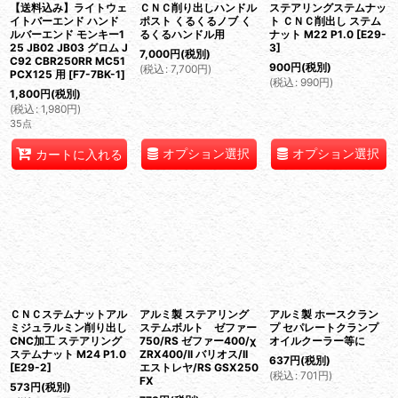
【送料込み】ライトウェ
ＣＮＣ削り出しハンドル
ステアリングステムナッ
イトバーエンド ハンド
ポスト くるくるノブ く
ト ＣＮＣ削出し ステム
ルバーエンド モンキー1
るくるハンドル用
ナット M22 P1.0
[
E29-
25 JB02 JB03 グロム J
3
]
7,000
円
(税別)
C92 CBR250RR MC51
900
円
(税別)
(
税込
:
7,700
円
)
PCX125 用
[
F7-7BK-1
]
(
税込
:
990
円
)
1,800
円
(税別)
(
税込
:
1,980
円
)
35点
オプション選択
オプション選択
カートに入れる
ＣＮＣステムナットアル
アルミ製 ステアリング
アルミ製 ホースクラン
ミジュラルミン削り出し
ステムボルト ゼファー
プ セパレートクランプ
CNC加工 ステアリング
750/RS ゼファー400/χ
オイルクーラー等に
ステムナット M24 P1.0
ZRX400/II バリオス/II
637
円
(税別)
[
E29-2
]
エストレヤ/RS GSX250
(
税込
:
701
円
)
FX
573
円
(税別)