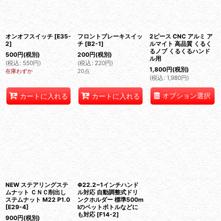
オンオフスイッチ
[
E35-
フロントブレーキスイッ
2ピース CNC アルミ ア
2
]
チ
[
B2-1
]
ルマイト 高品質 くるく
るノブ くるくるハンド
500
円
(税別)
200
円
(税別)
ル用
(
税込
:
550
円
)
(
税込
:
220
円
)
1,800
円
(税別)
在庫わずか
20点
(
税込
:
1,980
円
)
オプション選択
カートに入れる
カートに入れる
NEW ステアリングステ
Φ22.2~1インチハンド
ムナット ＣＮＣ削出し
ル対応 自動調整式ドリ
ステムナット M22 P1.0
ンクホルダー 標準500m
[
E29-4
]
lのペットボトルなどに
も対応
[
F14-2
]
900
円
(税別)