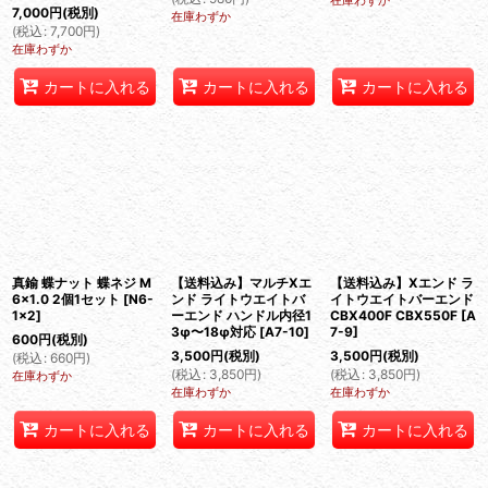
在庫わずか
7,000
円
(税別)
在庫わずか
(
税込
:
7,700
円
)
在庫わずか
カートに入れる
カートに入れる
カートに入れる
真鍮 蝶ナット 蝶ネジ M
【送料込み】マルチXエ
【送料込み】Xエンド ラ
6×1.0 2個1セット
[
N6-
ンド ライトウエイトバ
イトウエイトバーエンド
1×2
]
ーエンド ハンドル内径1
CBX400F CBX550F
[
A
3φ〜18φ対応
[
A7-10
]
7-9
]
600
円
(税別)
3,500
円
(税別)
3,500
円
(税別)
(
税込
:
660
円
)
(
税込
:
3,850
円
)
(
税込
:
3,850
円
)
在庫わずか
在庫わずか
在庫わずか
カートに入れる
カートに入れる
カートに入れる