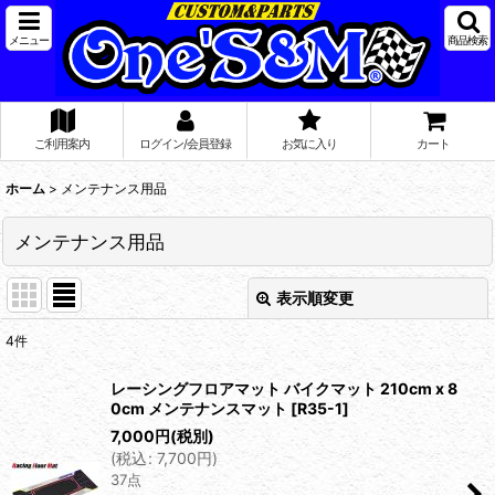
メニュー
商品検索
ご利用案内
ログイン/会員登録
お気に入り
カート
ホーム
>
メンテナンス用品
メンテナンス用品
表示順変更
閉じる
4
件
表示数
:
レーシングフロアマット バイクマット 210cm x 8
0cm メンテナンスマット
[
R35-1
]
在庫あり
7,000
円
(税別)
(
税込
:
7,700
円
)
並び順
:
37点