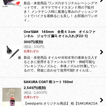
新品・未使用品 ワンズのオリジナルレーシングマ
絞り込む
ットです。 オマケでサイドスタンド用の下駄付
き！ メンテナンス時に最適な厚みのクッションマ
ットでバイクを着飾るにも良し！ お部屋のワンポ
イ…
One'S&M 145mm 全長４３cm オイルファ
ンネル ジョウゴ 漏斗 オイル入れ
[
F22-1
]
300
円
(税別)
(
税込
:
330
円
)
在庫わずか
新品・未使用品 オイルや冷却水等の液体を注入す
るときに使用するファンネルです❗️ ・伸縮可能な
フレキシブルノズルと、本体ノズルが付属してい
るので、用途に合わせて使用可能❗️ オイル注…
SAKURA COAT 桜コート 150ml
2,545
円
(税別)
(
税込
:
2,800
円
)
在庫わずか
【westparts オリジナル商品】 桜【SAKURACOA