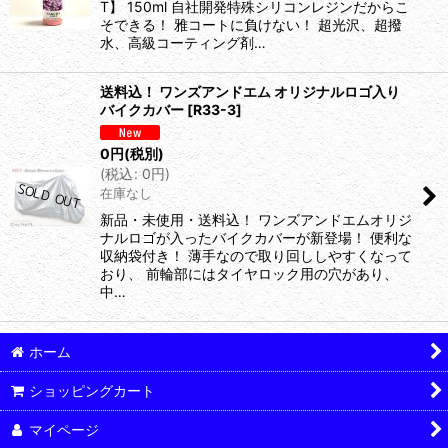
T】 150ml 自社開発特殊シリコンレジンだからこ
そできる！ 雅コートに負けない！ 超光沢、超撥
水、高級コーティング剤…
送料込！ ワンズアンドエム オリジナルロゴ入り
バイクカバー
[
R33-3
]
0
円
(税別)
(
税込
:
0
円
)
在庫なし
新品・未使用・送料込！ ワンズアンドエムオリジ
ナルロゴが入ったバイクカバーが新登場！ 便利な
収納袋付き！ 薄手なので取り回ししやすくなって
おり、 前輪部にはタイヤロック用の穴があり、
中…
ホーム
ショッピングカート
マイページ