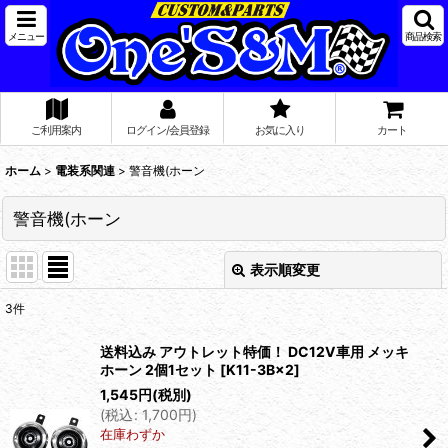
メニュー
商品検索
ご利用案内
ログイン/会員登録
お気に入り
カート
ホーム
>
電装系関連
>
警音機(ホーン
警音機(ホーン
表示順変更
閉じる
3
件
表示数
:
送料込み アウトレット特価！ DC12V車用 メッキ
ホーン 2個1セット
[
K11-3B×2
]
在庫あり
1,545
円
(税別)
(
税込
:
1,700
円
)
並び順
:
在庫わずか