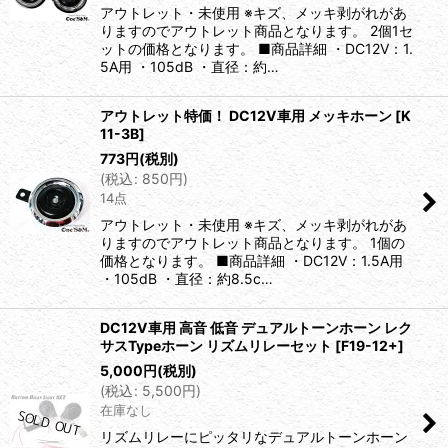
アウトレット・未使用 ※キズ、メッキ剥がれがあ
絞り込む
りますのでアウトレット商品となります。 2個1セ
ットの価格となります。 ■商品詳細 ・DC12V：1.
5A用 ・105dB ・直径：約…
アウトレット特価！ DC12V車用 メッキホーン
[
K
11-3B
]
773
円
(税別)
(
税込
:
850
円
)
14点
アウトレット・未使用 ※キズ、メッキ剥がれがあ
りますのでアウトレット商品となります。 1個の
価格となります。 ■商品詳細 ・DC12V：1.5A用
・105dB ・直径：約8.5c…
DC12V車用 高音 低音 デュアルトーンホーン レク
サスTypeホーン リズムリレーセット
[
F19-12+
]
5,000
円
(税別)
(
税込
:
5,500
円
)
在庫なし
リズムリレーにピッタリなデュアルトーンホーン