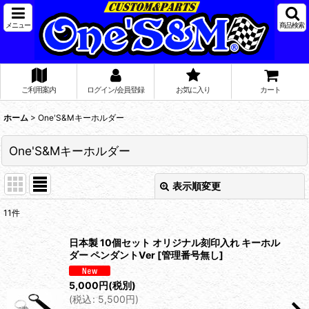
メニュー
商品検索
ご利用案内
ログイン/会員登録
お気に入り
カート
ホーム
>
One'S&Mキーホルダー
One'S&Mキーホルダー
表示順変更
閉じる
11
件
表示数
:
日本製 10個セット オリジナル刻印入れ キーホル
ダー ペンダントVer
[
管理番号無し
]
在庫あり
5,000
円
(税別)
並び順
:
(
税込
:
5,500
円
)