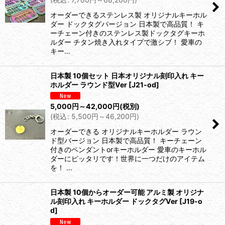
オーダーできるステンレス製 オリジナルキーホル
ダー ドックタグバージョン 日本製で高品質！ キ
ーチェーン付きのステンレス製ドックタグキーホ
ルダー チタン焼き入れタイプで激シブ！ 愛車の
キー…
日本製 10個セット 日本オリジナル刻印入れ キー
ホルダー ラウンド型Ver
[
J21-od
]
5,000
円
～42,000
円
(税別)
(
税込
:
5,500
円
～46,200
円
)
オーダーできる オリジナルキーホルダー ラウン
ド型バージョン 日本製で高品質！ キーチェーン
付きのペンダントorキーホルダー 愛車のキーホル
ダーにピッタリです！世界に一つだけのアイテム
を！ …
日本製 10個からオーダー可能 アルミ製 オリジナ
ル刻印入れ キーホルダー ドックタグVer
[
J19-o
d
]