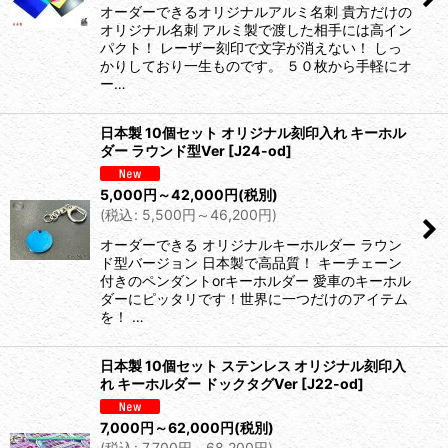
オーダーできるオリジナルアルミ名刺 貴方だけの
オリジナル名刺 アルミ製で渡した相手には高イン
パクト！ レーザー刻印で文字が消えない！ しっ
かりしており一生ものです。 ５０枚から手軽にオ
ー…
日本製 10個セット オリジナル刻印入れ キーホル
ダー ラウンド型Ver
[
J24-od
]
5,000
円
～42,000
円
(税別)
(
税込
:
5,500
円
～46,200
円
)
オーダーできる オリジナルキーホルダー ラウン
ド型バージョン 日本製で高品質！ キーチェーン
付きのペンダントorキーホルダー 愛車のキーホル
ダーにピッタリです！世界に一つだけのアイテム
を！ …
日本製 10個セット ステンレス オリジナル刻印入
れ キーホルダー ドックタグVer
[
J22-od
]
7,000
円
～62,000
円
(税別)
(
税込
:
7,700
円
～68,200
円
)