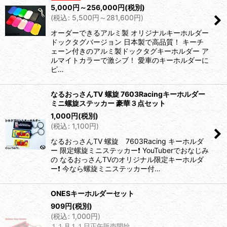
5,000
円
～256,000
円
(税別)
(
税込
:
5,500
円
～281,600
円
)
オーダーできるアルミ製 オリジナルキーホルダー
ドックタグバージョン 日本製で高品質！ キーチ
ェーン付きのアルミ製ドックタグキーホルダー ア
ルマイトカラーで激シブ！ 愛車のキーホルダーに
ピ…
なるおっさんTV 螺旋 7603Racingキーホルダー
ミニ螺旋ステッカー 豪華３点セット
1,000
円
(税別)
(
税込
:
1,100
円
)
なるおっさんTV 螺旋 7603Racing キーホルダ
ー 限定螺旋ミニステッカー❗️ YouTuberでおなじみ
の なるおっさんTVのオリジナル限定キーホルダ
ー❗️ 今なら螺旋ミニステッカー付…
ONESキーホルダーセット
909
円
(税別)
(
税込
:
1,000
円
)
１１月１１日正午販売開始