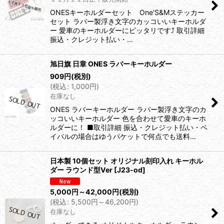
ONESキーホルダーセット One'S&Mステッカー
セット ラバー製浮き文字のカッコいいキーホルダ
ー 愛車のキーホルダーにピッタリです⤴️ 取引詳細
振込・クレジット払い・…
旭日旗 日章 ONES ラバーキーホルダー
909
円
(税別)
(
税込
:
1,000
円
)
在庫なし
ONES ラバーキーホルダー ラバー製浮き文字のカ
ッコいいキーホルダー 色を合わせて愛車のキーホ
ルダーに！ ■取引詳細 振込・クレジット払い・ペ
イパルの場合はゆうパケットで何点でも送料…
日本製 10個セット オリジナル刻印入れ キーホル
ダー ラウンド型Ver
[
J23-od
]
5,000
円
～42,000
円
(税別)
(
税込
:
5,500
円
～46,200
円
)
在庫なし