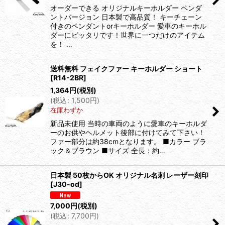
オーダーできる オリジナルキーホルダー ペンダ
絞り込む
ントバージョン 日本製で高品質！ キーチェーン
付きのペンダントorキーホルダー 愛車のキーホル
ダーにピッタリです！世界に一つだけのアイテム
を！ …
送料無料 フェイクファー キーホルダー ショート
[
R14-2BR
]
1,364
円
(税別)
(
税込
:
1,500
円
)
在庫わずか
新品未使用 当時の車両のように愛車のキーホルダ
ーのお供やヘルメット後部に付けてみて下さい！
ファー部分は約38cmとなります。 ■カラー ブラ
ック＆ブラウン ■サイズ 全長：約…
日本製 50枚からOK オリジナル名刺 レーザー刻印
[
J30-od
]
7,000
円
(税別)
(
税込
:
7,700
円
)