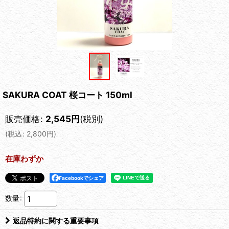
SAKURA COAT 桜コート 150ml
販売価格
:
2,545
円
(税別)
(
税込
:
2,800
円
)
在庫わずか
Facebookでシェア
数量
:
返品特約に関する重要事項