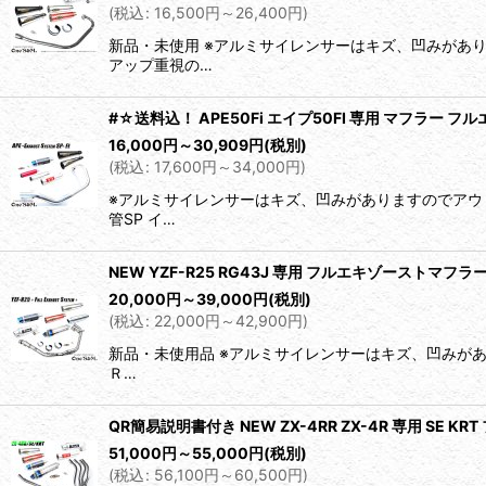
(
税込
:
16,500
円
～26,400
円
)
並び順
:
新品・未使用 ※アルミサイレンサーはキズ、凹みがあ
アップ重視の…
#☆送料込！ APE50Fi エイプ50FI 専用 マフラー 
16,000
円
～30,909
円
(税別)
(
税込
:
17,600
円
～34,000
円
)
※アルミサイレンサーはキズ、凹みがありますのでアウト
管SP イ…
NEW YZF-R25 RG43J 専用 フルエキゾーストマフラ
20,000
円
～39,000
円
(税別)
(
税込
:
22,000
円
～42,900
円
)
新品・未使用品 ※アルミサイレンサーはキズ、凹みが
Ｒ…
QR簡易説明書付き NEW ZX-4RR ZX-4R 専用 SE K
51,000
円
～55,000
円
(税別)
(
税込
:
56,100
円
～60,500
円
)