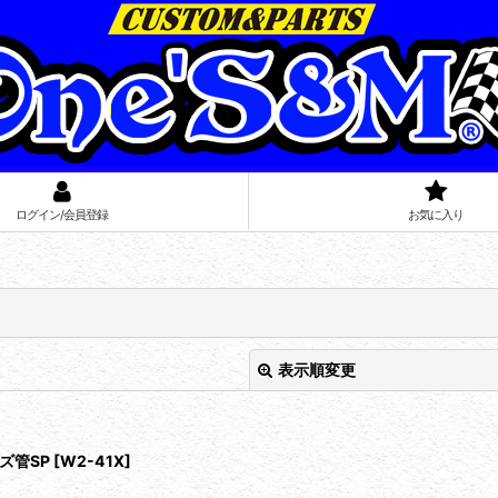
ログイン/会員登録
お気に入り
表示順変更
ズ管SP
[
W2-41X
]