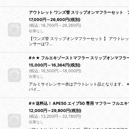
アウトレット ワンズ管 スリップオンマフラーセット アルミ
17,000
円
～26,600
円
(税別)
(
税込
:
18,700
円
～29,260
円
)
在庫なし
【ワンズ管 スリップオンマフラーセット 】 アウト
ンサーはワ…
#☆★ フルエキゾーストマフラー スリップオンマフラー ワ
15,000
円
～16,364
円
(税別)
(
税込
:
16,500
円
～18,000
円
)
在庫なし
アルミサイレンサー赤はアウトレット品となります。 
パイ…
#☆送料込！ APE50 エイプ50 専用 マフラー フルエ
12,000
円
～29,800
円
(税別)
(
税込
:
13,200
円
～32,780
円
)
在庫なし