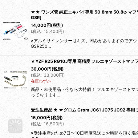
☆★ ワンズ管 純正エキパイ専用 50.8mm 50.8φ マフ
GSR
]
14,000
円
(税別)
(
税込
:
15,400
円
)
※アルミサイレンサーはキズ、凹みがありますのでアウ
GSR250…
☆YZF R25 RG10J専用 高精度 フルエキゾーストマ
30,000
円
(税別)
(
税込
:
33,000
円
)
在庫わずか
新品・未使用品・今なら大特価！ フルエキゾーストマ
っております…
受注生産品 ★ ☆グロム Grom JC61 JC75 JC9
15,000
円
(税別)
(
税込
:
16,500
円
)
※受注生産のため7日〜10日程度発送にお時間を頂く場