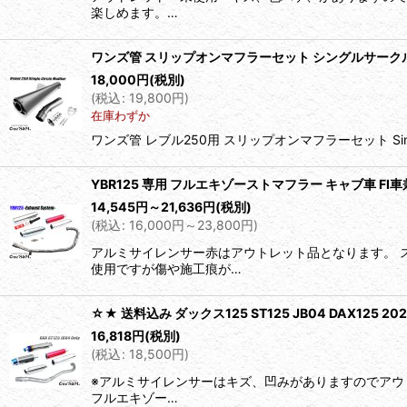
楽しめます。…
ワンズ管 スリップオンマフラーセット シングルサークルサ
18,000
円
(税別)
(
税込
:
19,800
円
)
在庫わずか
ワンズ管 レブル250用 スリップオンマフラーセット Si
YBR125 専用 フルエキゾーストマフラー キャブ車 F
14,545
円
～21,636
円
(税別)
(
税込
:
16,000
円
～23,800
円
)
アルミサイレンサー赤はアウトレット品となります。 
使用ですが傷や施工痕が…
☆★ 送料込み ダックス125 ST125 JB04 DAX1
16,818
円
(税別)
(
税込
:
18,500
円
)
※アルミサイレンサーはキズ、凹みがありますのでアウ
フルエキゾー…