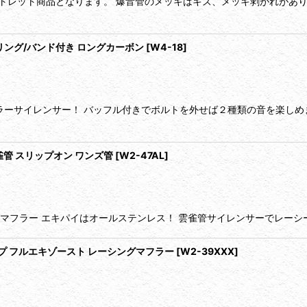
トレット商品となります。 爆音管のメッキはキズ、メッキ剥がれがあり
リング/バンド付き ロングカーボン
[
W4-18
]
ラーサイレンサー！ バッフル付きでボルトを外せば２種類の音を楽しめ
雲雀管 スリップオン ワンズ管
[
W2-47AL
]
トマフラー エキパイはオールステンレス！ 雲雀管サイレンサーでレーシ
割タイプ フルエキゾースト レーシングマフラー
[
W2-39XXX
]