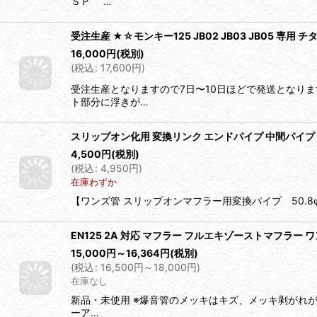
ＳＰ …
受注生産 ★☆モンキー125 JB02 JB03 JB05 専
16,000
円
(税別)
(
税込
:
17,600
円
)
受注生産となりますので7日〜10日ほどで発送となり
ト部分に浮きが…
スリップオン化用 変換リンク エンドパイプ 中間パイプ 変換アダ
4,500
円
(税別)
(
税込
:
4,950
円
)
在庫わずか
【ワンズ管 スリップオンマフラー用変換パイプ 50.8φ
EN125 2A 対応 マフラー フルエキゾーストマフラー 
15,000
円
～16,364
円
(税別)
(
税込
:
16,500
円
～18,000
円
)
在庫なし
新品・未使用 ※爆音管のメッキはキズ、メッキ剥がれ
ーア…