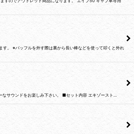
ますのでアウトレット商品になります。 エイプ50 キャブ車専用
ます。 ※バッフルを外す際は裏から長い棒などを使って叩くと外れ
ーなサウンドをお楽しみ下さい。 ■セット内容 エキゾースト…