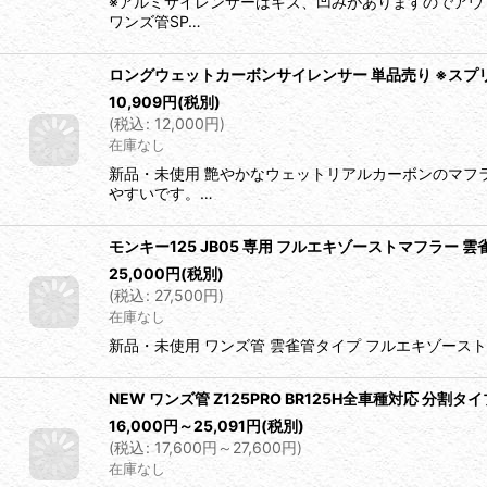
※アルミサイレンサーはキズ、凹みがありますのでアウ
ワンズ管SP…
ロングウェットカーボンサイレンサー 単品売り ※スプ
10,909
円
(税別)
(
税込
:
12,000
円
)
在庫なし
新品・未使用 艶やかなウェットリアルカーボンのマフ
やすいです。…
モンキー125 JB05 専用 フルエキゾーストマフラー 
25,000
円
(税別)
(
税込
:
27,500
円
)
在庫なし
新品・未使用 ワンズ管 雲雀管タイプ フルエキゾース
NEW ワンズ管 Z125PRO BR125H全車種対応 分
16,000
円
～25,091
円
(税別)
(
税込
:
17,600
円
～27,600
円
)
在庫なし