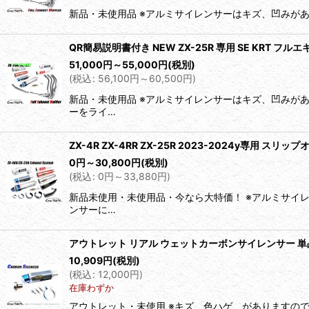
新品・未使用品 ※アルミサイレンサーはキズ、凹みがあ
QR簡易説明書付き NEW ZX-25R 専用 SE KRT フル
51,000
円
～55,000
円
(税別)
(
税込
:
56,100
円
～60,500
円
)
新品・未使用品 ※アルミサイレンサーはキズ、凹みが
ーをライ…
ZX-4R ZX-4RR ZX-25R 2023-2024y専用 スリッ
0
円
～30,800
円
(税別)
(
税込
:
0
円
～33,880
円
)
新品未使用・未使用品・今なら大特価！ ※アルミサイ
ンサーに…
アウトレット リアル ウェットカーボンサイレンサー 単
10,909
円
(税別)
(
税込
:
12,000
円
)
在庫わずか
アウトレット・未使用 ※キズ、色ハゲ、がありますの