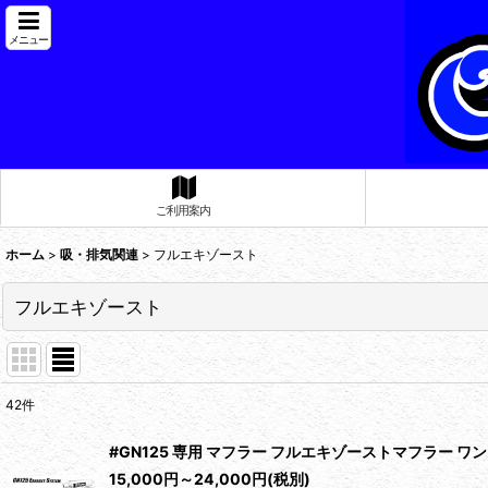
メニュー
ご利用案内
ホーム
>
吸・排気関連
>
フルエキゾースト
フルエキゾースト
42
件
表示数
:
#GN125 専用 マフラー フルエキゾーストマフラー ワン
在庫あり
15,000
円
～24,000
円
(税別)