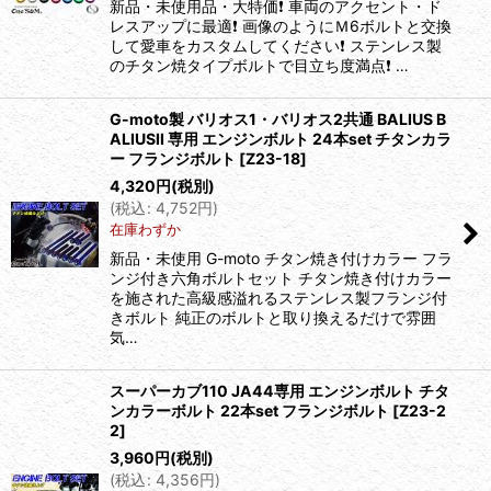
新品・未使用品・大特価❗️ 車両のアクセント・ド
レスアップに最適❗️ 画像のようにＭ6ボルトと交換
して愛車をカスタムしてください❗️ ステンレス製
のチタン焼タイプボルトで目立ち度満点❗️ …
G-moto製 バリオス1・バリオス2共通 BALIUS B
ALIUSII 専用 エンジンボルト 24本set チタンカラ
ー フランジボルト
[
Z23-18
]
4,320
円
(税別)
(
税込
:
4,752
円
)
在庫わずか
新品・未使用 G-moto チタン焼き付けカラー フラ
ンジ付き六角ボルトセット チタン焼き付けカラー
を施された高級感溢れるステンレス製フランジ付
きボルト 純正のボルトと取り換えるだけで雰囲
気…
スーパーカブ110 JA44専用 エンジンボルト チタ
ンカラーボルト 22本set フランジボルト
[
Z23-2
2
]
3,960
円
(税別)
(
税込
:
4,356
円
)