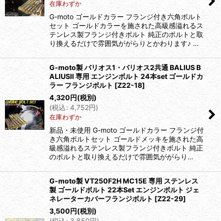
在庫わずか
G-moto ゴールドカラー フランジ付き六角ボルト
セット ゴールドカラーを施された高級感溢れるス
テンレス製フランジ付きボルト 純正のボルトと取
り換えるだけで雰囲気ががらりとかわります♪ …
G-moto製 バリオス1・バリオス2共通 BALIUS B
ALIUSII 専用 エンジンボルト 24本set ゴールドカ
ラー フランジボルト
[
Z22-18
]
4,320
円
(税別)
(
税込
:
4,752
円
)
在庫わずか
新品・未使用 G-moto ゴールドカラー フランジ付
き六角ボルトセット ゴールドメッキを施された高
級感溢れるステンレス製フランジ付きボルト 純正
のボルトと取り換えるだけで雰囲気ががらり…
G-moto製 VT250F2H MC15E 専用 ステンレス
製 ゴールドボルト 22本Set エンジンボルト ジェ
ネレーターカバーフランジボルト
[
Z22-29
]
3,500
円
(税別)
(
税込
:
3,850
円
)