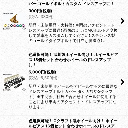
バー ゴールドボルトカスタム ドレスアップに！
300
円
(税別)
(
税込
:
330
円
)
新品・未使用品・大特価❗️ 車両のアクセント・ド
レスアップに最適❗️ 画像のようにＭ6ボルトと交換
して愛車をカスタムしてください❗️ ステンレス製
のゴールドタイプボルトで目立ち度満点❗️ …
色選択可能！ 武川製ホイール向け！ ホイールピア
ス 18個セット 合わせホイールのドレスアップ
に！
5,000
円
(税別)
(
税込
:
5,500
円
)
新品・未使用 ホイールをアピールするのに最適な
ドレスアップボルトカバー タケガワやGクラフ
ト、田中商会、社外の合わせホイールに使用する
ことにより車両のアクセント・ドレスアップにな
ります。 …
色選択可能！ Gクラフト製ホイール向け！ ホイー
ルピアス 16個セット 合わせホイールのドレスア