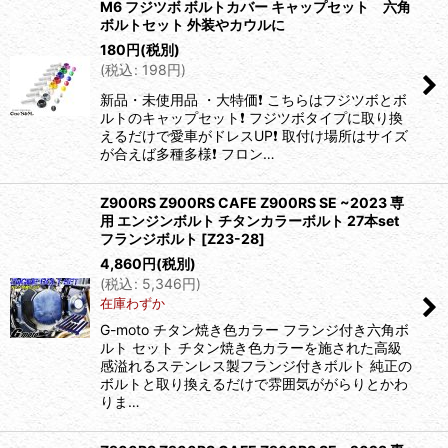
M6 フジツボ ボルトカバー キャップセット 六角
ボルトセット 外装やカウルに
180
円
(税別)
(
税込
:
198
円
)
新品・未使用品 ・大特価❗️ こちらはフジツボとボ
ルトのキャップセット❗️ フジツボタイプに取り換
えるだけで愛車がドレスUP❗️ 取付け場所はサイズ
が合えば多種多様❗️ フロン…
Z900RS Z900RS CAFE Z900RS SE ~2023 専
用 エンジンボルト チタンカラーボルト 27本set
フランジボルト
[
Z23-28
]
4,860
円
(税別)
(
税込
:
5,346
円
)
在庫わずか
G-moto チタン焼き色カラー フランジ付き六角ボ
ルト セット チタン焼き色カラーを施された高級
感溢れるステンレス製フランジ付きボルト 純正の
ボルトと取り換えるだけで雰囲気ががらりとかわ
りま…