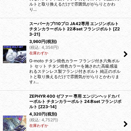
ルトと取り換えるだけで雰囲気ががらりとかわ
り…
スーパーカブ110プロ JA42専用 エンジンボルト
チタンカラーボルト 22本set フランジボルト
[
Z2
3-21
]
3,960
円
(税別)
(
税込
:
4,356
円
)
在庫わずか
G-moto チタン焼色カラー フランジ付き六角ボル
ト セット チタン焼色カラーを施された高級感溢
れるステンレス製フランジ付きボルト 純正のボル
トと取り換えるだけで雰囲気ががらりとかわりま
す♪…
ZEPHYR 400 ゼファー 専用 エンジンヘッドカバ
ーボルト チタンカラーボルト 24本set フランジボ
ルト
[
Z23-14
]
4,320
円
(税別)
(
税込
:
4,752
円
)
在庫わずか