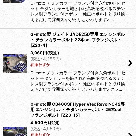
G-moto チタンカラー フランジ付き六角ボルト セ
ット チタンカラーを施された高級感溢れるステン
レス製フランジ付きボルト 純正のボルトと取り換
えるだけで雰囲気ががらりとかわります♪ …
G-moto製 ジェイド JADE250専用 エンジンボル
ト チタンカラーボルト 22本set フランジボルト
[
Z23-4
]
3,960
円
(税別)
(
税込
:
4,356
円
)
在庫わずか
G-moto チタンカラー フランジ付き六角ボルト セ
ット チタンカラーを施された高級感溢れるステン
レス製フランジ付きボルト 純正のボルトと取り換
えるだけで雰囲気ががらりとかわります♪ クラ…
G-moto製 CB400SF Hyper Vtec Revo NC42専
用 エンジンボルト チタンカラーボルト 25本set
フランジボルト
[
Z23-15
]
4,500
円
(税別)
(
税込
:
4,950
円
)
在庫わずか