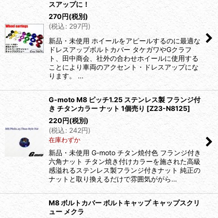
スアップに！
270
円
(税別)
(
税込
:
297
円
)
新品・未使用 ホイールをアピールするのに最適な
ドレスアップボルトカバー タケガワやGクラフ
ト、田中商会、社外の合わせホイールに使用する
ことにより車両のアクセント・ドレスアップにな
ります。 …
G-moto M8 ピッチ1.25 ステンレス製 フランジ付
き チタンカラー ナット 1個売り
[
Z23-N8125
]
220
円
(税別)
(
税込
:
242
円
)
在庫わずか
新品・未使用 G-moto チタン焼付色 フランジ付き
六角ナット チタン焼き付けカラーを施された高級
感溢れるステンレス製フランジ付きナット 純正の
ナットと取り換えるだけで雰囲気ががら…
M8 ボルトカバー ボルトキャップ キャップスクリ
ュー メクラ