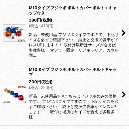
M10タイプ フジツボ ボルトカバー ボルト＋キャ
ップ付き
380
円
(税別)
(
税込
:
418
円
)
新品・未使用品 フジツボタイプですので、下記サ
イズを必ずご確認下さい。 純正と交換で愛車がド
レスUPします！！ 取付け場所はサイズが合えば
多種多様！ マフラー固定、リアキャリア、カウル
固…
M10タイプ フジツボ ボルトカバー ボルトキャッ
プ
200
円
(税別)
(
税込
:
220
円
)
新品・未使用品✨ ※こちらはフジツボのみの価格
です。 フジツボタイプですので、下記サイズを必
ずご確認下さい。 純正と交換で愛車がドレスUP
します！！ 取付け場所はサイズが合えば多種多
様…