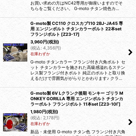
お買い求めの方はNC42専用が御座いますのでそ
ちらをご覧ください。 G-moto チタン焼色カ…
G-moto製 CC110 クロスカブ110 2BJ-JA45 専
用 エンジンボルト チタンカラーボルト 22本set
フランジボルト
[
Z23-17
]
3,960
円
(税別)
(
税込
:
4,356
円
)
在庫わずか
G-moto チタンカラー フランジ付き六角ボルト セ
ット チタンカラーを施された高級感溢れるステン
レス製フランジ付きボルト 純正のボルトと取り換
えるだけで雰囲気ががらりとかわります♪ クラ…
G-moto製 6V Lクランク後期 モンキー ゴリラ M
ONKEY GORILLA 専用 エンジンボルト チタンカ
ラーボルト フランジボルト 11本set
[
Z23-10Γ
]
1,980
円
(税別)
(
税込
:
2,178
円
)
在庫わずか
新品・未使用 G-moto チタン色 フランジ付き六角