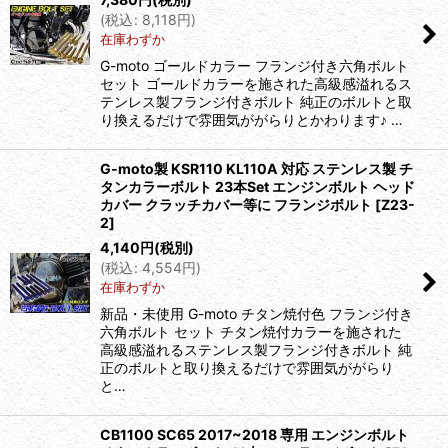
(
税込
:
8,118
円
)
在庫わずか
G-moto ゴールドカラー フランジ付き六角ボルト
セット ゴールドカラーを施された高級感溢れるス
テンレス製フランジ付きボルト 純正のボルトと取
り換えるだけで雰囲気ががらりとかわります♪ …
G-moto製 KSR110 KL110A 対応 ステンレス製 チ
タンカラーボルト 23本Set エンジンボルト ヘッド
カバー クラッチカバー等に フランジボルト
[
Z23-
2
]
4,140
円
(税別)
(
税込
:
4,554
円
)
在庫わずか
新品・未使用 G-moto チタン焼付色 フランジ付き
六角ボルト セット チタン焼付カラーを施された
高級感溢れるステンレス製フランジ付きボルト 純
正のボルトと取り換えるだけで雰囲気ががらり
と…
CB1100 SC65 2017~2018 専用 エンジンボルト