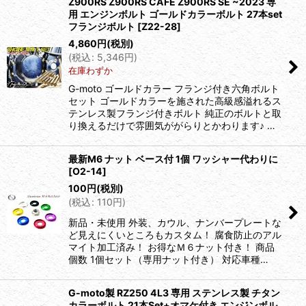
Z900RS Z900RS CAFE Z900RS SE ~2023 専
用 エンジンボルト ゴールドカラーボルト 27本set
フランジボルト
[
Z22-28
]
4,860
円
(税別)
(
税込
:
5,346
円
)
在庫わずか
G-moto ゴールドカラー フランジ付き六角ボルト
セット ゴールドカラーを施された高級感溢れるス
テンレス製フランジ付きボルト 純正のボルトと取
り換えるだけで雰囲気ががらりとかわります♪ …
最新M6 ナット ベース付 1個 ワッシャー代わりに
[
O2-14
]
100
円
(税別)
(
税込
:
110
円
)
新品・未使用 外装、カウル、ナンバープレートな
ど見えにくいところもカスタム！ 腐食防止のアル
マイト加工済み！ お得なＭ６ナット付き！ 商品
個数 1個セット（専用ナット付き） 対応車種…
G-moto製 RZ250 4L3 専用 ステンレス製 チタン
カラーボルト 21本Set+オマケ付き エンジンボル