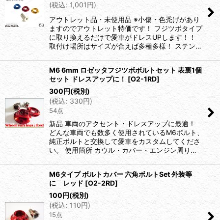
(
税込
:
1,001
円
)
アウトレット品・未使用品 ※小傷・色禿げがあり
ますのでアウトレット特価です！ フジツボタイプ
に取り換えるだけで愛車がドレスUPします！！
取付け場所はサイズが合えば多種多様！ ステン…
M6 6mm ロゼッタフジツボボルトセット 表裏1個
セット ドレスアップに！
[
O2-1RD
]
300
円
(税別)
(
税込
:
330
円
)
54点
新品 車両のアクセント・ドレスアップに最適！
どんな車両でも数多く使用されているM6ボルト、
純正ボルトと交換して愛車をカスタムしてくださ
い。 使用箇所 カウル・カバー・エンジン周り…
M6タイプ ボルトカバー 六角ボルトSet 外装等
に レッド
[
O2-2RD
]
100
円
(税別)
(
税込
:
110
円
)
15点