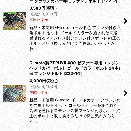
ー クラッチカバー等に フランジボルト
[
Z22-2
]
3,580
円
(税別)
(
税込
:
3,938
円
)
在庫わずか
新品・未使用 G-moto ゴールド色 フランジ付き六
角ボルト セット ゴールドカラーを施された高級
感溢れるステンレス製フランジ付きボルト 純正の
ボルトと取り換えるだけで雰囲気ががらりとか
わ…
G-moto製 ZEPHYR 400 ゼファー 専用 エンジン
ヘッドカバーボルト ゴールドカラーボルト 24本s
et フランジボルト
[
Z22-14
]
4,000
円
(税別)
(
税込
:
4,400
円
)
在庫わずか
新品・未使用 G-moto ゴールドカラー フランジ付
き六角ボルト セット ゴールドカラーを施された
高級感溢れるステンレス製フランジ付きボルト 純
正のボルトと取り換えるだけで雰囲気ががらり
と…