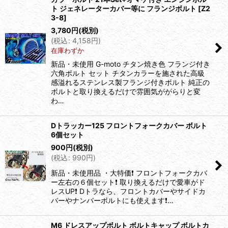
ト ジェネレーターカバー等に フランジボルト
[
Z2
3-8
]
3,780
円
(税別)
(
税込
:
4,158
円
)
在庫わずか
新品・未使用 G-moto チタン焼き色 フランジ付き
六角ボルト セット チタンカラーを施された高級
感溢れるステンレス製フランジ付きボルト 純正の
ボルトと取り換えるだけで雰囲気ががらりと変
わ…
Dトラッカー125 フロントフォークカバー ボルト
6個セット
900
円
(税別)
(
税込
:
990
円
)
新品・未使用品 ・大特価❗️ フロントフォークカバ
ー左右の６個セット❗️ 取り換えるだけで愛車がド
レスUP❗️ Dトラなら、フロントカバーやサイドカ
バーやナンバーボルトにも使えます❗…
M6 ドレスアップボルト ボルトキャップ ボルトカ