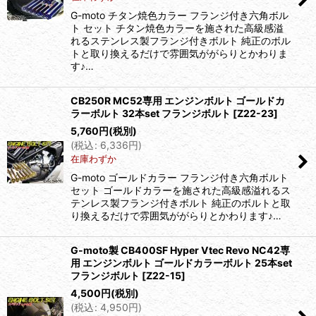
G-moto チタン焼色カラー フランジ付き六角ボル
ト セット チタン焼色カラーを施された高級感溢
れるステンレス製フランジ付きボルト 純正のボル
トと取り換えるだけで雰囲気ががらりとかわりま
す♪…
CB250R MC52専用 エンジンボルト ゴールドカ
ラーボルト 32本set フランジボルト
[
Z22-23
]
5,760
円
(税別)
(
税込
:
6,336
円
)
在庫わずか
G-moto ゴールドカラー フランジ付き六角ボルト
セット ゴールドカラーを施された高級感溢れるス
テンレス製フランジ付きボルト 純正のボルトと取
り換えるだけで雰囲気ががらりとかわります♪…
G-moto製 CB400SF Hyper Vtec Revo NC42専
用 エンジンボルト ゴールドカラーボルト 25本set
フランジボルト
[
Z22-15
]
4,500
円
(税別)
(
税込
:
4,950
円
)