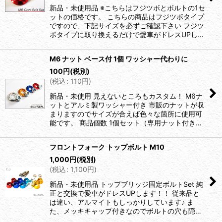
新品・未使用品 ※こちらはフジツボとボルトの1セ
ットの価格です。 こちらの商品はフジツボタイプ
ですので、下記サイズを必ずご確認下さい フジツ
ボタイプに取り換えるだけで愛車がドレスUPし…
M6 ナット ベース付 1個 ワッシャー代わりに
100
円
(税別)
(
税込
:
110
円
)
新品・未使用 見えないところもカスタム！ M6ナ
ットとアルミ製ワッシャー付き 市販のナットが収
まりますのでサイズが合えば色々な箇所に使用可
能です。 商品個数 1個セット（専用ナット付き…
フロントフォーク トップボルト M10
1,000
円
(税別)
(
税込
:
1,100
円
)
新品・未使用品 トップブリッジ固定ボルトSet 純
正と交換で愛車がドレスUPします！！ 従来品と
は違い、アルマイトもしっかりしています♪ ま
た、メッキキャップ付きなのでボルトの穴も隠…