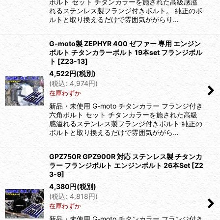
ボルト セット チタンカラーを施された高級感溢
れるステンレス製フランジ付きボルト。 純正のボ
ルトと取り換えるだけで雰囲気ががらり…
G-moto製 ZEPHYR 400 ゼファー 専用 エンジン
ボルト チタンカラーボルト 19本set フランジボル
ト
[
Z23-13
]
4,522
円
(税別)
(
税込
:
4,974
円
)
在庫わずか
新品・未使用 G-moto チタンカラー フランジ付き
六角ボルト セット チタンカラーを施された高級
感溢れるステンレス製フランジ付きボルト 純正の
ボルトと取り換えるだけで雰囲気ががら…
GPZ750R GPZ900R 対応 ステンレス製 チタンカ
ラー フランジボルト エンジンボルト 26本Set
[
Z2
3-9
]
4,380
円
(税別)
(
税込
:
4,818
円
)
在庫わずか
新品・未使用 G-moto チタンカラー フランジ付き