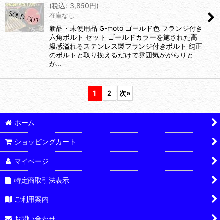
(
税込
:
3,850
円
)
在庫なし
新品・未使用品 G-moto ゴールド色 フランジ付き
六角ボルト セット ゴールドカラーを施された高
級感溢れるステンレス製フランジ付きボルト 純正
のボルトと取り換えるだけで雰囲気ががらりと
か…
1
2
次
»
ホーム
ショッピングカート
マイページ
特定商取引法表示
ご利用案内
お問い合わせ