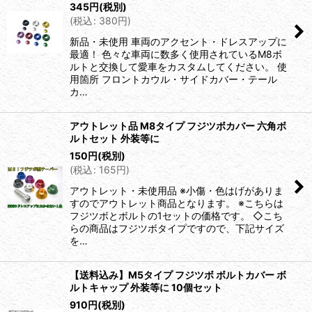
345
円
(税別)
(
税込
:
380
円
)
新品・未使用 車両のアクセント・ドレスアップに
最適！ 色々な車両に数多く使用されているM8ボ
ルトと交換して愛車をカスタムしてください。 使
用箇所 フロントカウル・サイドカバー・テール
カ…
アウトレット品 M8タイプ フジツボカバー 六角ボ
ルトセット 外装等に
150
円
(税別)
(
税込
:
165
円
)
アウトレット・未使用品 ※小傷・色はげがありま
すのでアウトレット商品となります。 ※こちらは
フジツボとボルトの1セットの価格です。 ◇こち
らの商品はフジツボタイプですので、下記サイズ
を…
【送料込み】M5タイプ フジツボ ボルトカバー ボ
ルトキャップ 外装等に 10個セット
910
円
(税別)