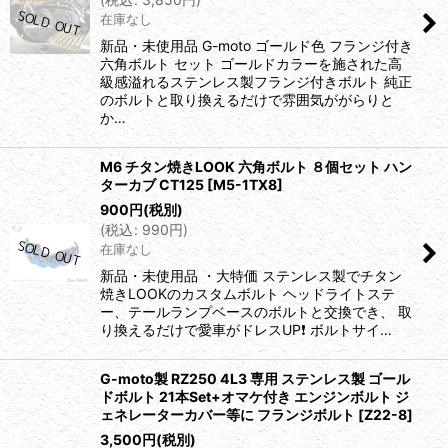
在庫なし
新品・未使用品 G-moto ゴールド色 フランジ付き
六角ボルト セット ゴールドカラーを施された高
級感溢れるステンレス製フランジ付きボルト 純正
のボルトと取り換えるだけで雰囲気ががらりと
か…
M6 チタン焼きLOOK 六角ボルト ８個セット ハン
ターカブ CT125
[
M5-1TX8
]
900
円
(税別)
(
税込
:
990
円
)
在庫なし
新品・未使用品 ・大特価 ステンレス製でチタン
焼きLOOKのカスタムボルト ヘッドライトステ
ー、テールランプベースのボルトと交換でき、 取
り換えるだけで愛車がドレスUP❗️ ボルトサイ…
G-moto製 RZ250 4L3 専用 ステンレス製 ゴール
ドボルト 21本Set+オマケ付き エンジンボルト ジ
ェネレーターカバー等に フランジボルト
[
Z22-8
]
3,500
円
(税別)