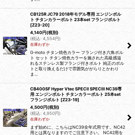
CB125R JC79 2018年モデル専用 エンジンボル
ト チタンカラーボルト 23本set フランジボルト
[
Z23-20
]
4,140
円
(税別)
(
税込
:
4,554
円
)
在庫わずか
G-moto チタン焼色カラー フランジ付き六角ボル
ト セット チタン焼色カラーを施された高級感溢
れるステンレス製フランジ付きボルト 純正のボル
トと取り換えるだけで雰囲気ががらりとかわり
ま…
CB400SF Hyper Vtec SPECII SPECIII NC39専
用 エンジンボルト チタンカラーボルト 25本set
フランジボルト
[
Z23-19
]
4,500
円
(税別)
(
税込
:
4,950
円
)
在庫わずか
まず始めに、こちらはNC39全年式用です。NC42
用とは異なりますのでご注意下さい。 NC42用を