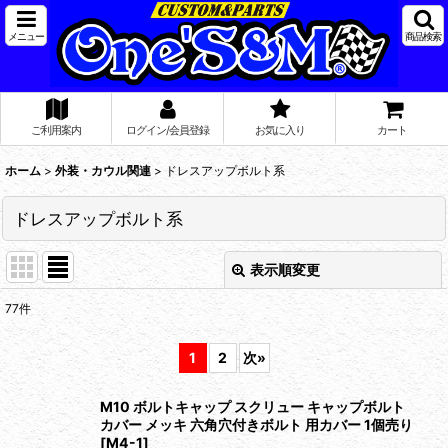
メニュー
商品検索
ご利用案内
ログイン/会員登録
お気に入り
カート
ホーム
>
外装・カウル関連
>
ドレスアップボルト系
ドレスアップボルト系
表示順変更
閉じる
77
件
表示数
:
1
2
次
»
在庫あり
M10 ボルトキャップ スクリュー キャップボルト
並び順
:
カバー メッキ 六角穴付きボルト 用カバー 1個売り
[
M4-1
]