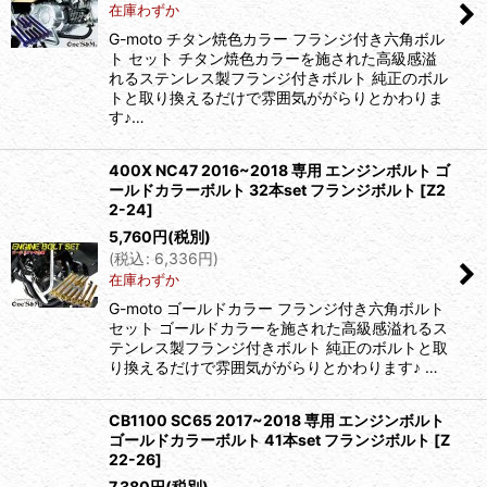
在庫わずか
G-moto チタン焼色カラー フランジ付き六角ボル
ト セット チタン焼色カラーを施された高級感溢
れるステンレス製フランジ付きボルト 純正のボル
トと取り換えるだけで雰囲気ががらりとかわりま
す♪…
400X NC47 2016~2018 専用 エンジンボルト ゴ
ールドカラーボルト 32本set フランジボルト
[
Z2
2-24
]
5,760
円
(税別)
(
税込
:
6,336
円
)
在庫わずか
G-moto ゴールドカラー フランジ付き六角ボルト
セット ゴールドカラーを施された高級感溢れるス
テンレス製フランジ付きボルト 純正のボルトと取
り換えるだけで雰囲気ががらりとかわります♪ …
CB1100 SC65 2017~2018 専用 エンジンボルト
ゴールドカラーボルト 41本set フランジボルト
[
Z
22-26
]
7,380
円
(税別)