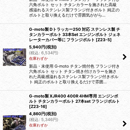
六角ボルト セット チタンカラーを施された高級
感溢れるステンレス製フランジ付きボルト 純正の
ボルトと取り換えるだけで雰囲気ががら…
G-moto製 Dトラッカー250 対応 ステンレス製 チ
タンカラーボルト 33本Set エンジンボルト ジェネ
レーターカバー等に フランジボルト
[
Z23-5
]
5,940
円
(税別)
(
税込
:
6,534
円
)
在庫わずか
新品・未使用 G-moto チタン焼付色 フランジ付き
六角ボルト セット チタン焼き付けカラーを施さ
れた高級感溢れるステンレス製フランジ付きボル
ト 純正のボルトと取り換えるだけで雰囲…
G-moto製 XJR400 400R 4HM専用 エンジンボ
ルト チタンカラーボルト 27本set フランジボルト
[
Z23-16
]
4,860
円
(税別)
(
税込
:
5,346
円
)
在庫わずか