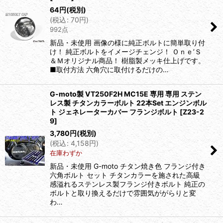
64
円
(税別)
絞り込む
(
税込
:
70
円
)
992点
新品・未使用 画像の様に純正ボルトに簡単取り付
け！ 純正ボルトをイメージチェンジ！ Ｏｎｅ’Ｓ
＆Ｍオリジナル商品！ 樹脂製メッキ仕上げです。
■取付方法 六角穴に取付けるだけの…
G-moto製 VT250F2H MC15E 専用 専用 ステン
レス製 チタンカラーボルト 22本Set エンジンボル
ト ジェネレーターカバー フランジボルト
[
Z23-2
9
]
3,780
円
(税別)
(
税込
:
4,158
円
)
在庫わずか
新品・未使用 G-moto チタン焼き色 フランジ付き
六角ボルト セット チタンカラーを施された高級
感溢れるステンレス製フランジ付きボルト 純正の
ボルトと取り換えるだけで雰囲気ががらりと変
わ…