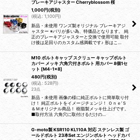
ブレーキアジャスター Cherryblossom 桜
1,000
円
(税別)
(
税込
:
1,100
円
)
新品・未使用 ワンズ製オリジナル ブレーキアジ
ャスター ※バリが多い為、特価品となります。 純
正のブレーキアジャスターと交換で使用可能 取付
け後は足回りのカスタム感満載です♪ 形はこ…
M10 ボルトキャップ スクリュー キャップボルト
カバー メッキ 六角穴付きボルト 用カバー 8個1セ
ット
[
M4-1×8
]
480
円
(税別)
(
税込
:
528
円
)
23点
新品・未使用 画像の様に純正ボルトに簡単取り付
け！ 純正ボルトをイメージチェンジ！ Ｏｎｅ’Ｓ
＆Ｍオリジナル商品！ 樹脂製メッキ仕上げです。
■取付方法 六角穴に取付けるだけの…
G-moto製 KSR110 KL110A 対応 ステンレス製 ゴ
ールドボルト 23本Set エンジンボルト ヘッドカバ