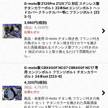
G-moto製 Z125Pro Z125プロ 対応 ステンレス製
チタンカラーボルト 22本Set エンジンボルト ヘッ
ドカバー クラッチカバー等に フランジボルト
[
Z2
3-1
]
3,960
円
(税別)
(
税込
:
4,356
円
)
在庫わずか
新品・未使用 G-moto チタン焼き色 フランジ付き
六角ボルト セット チタン焼き付けカラーを施さ
れた高級感溢れるステンレス製フランジ付きボル
ト 純正のボルトと取り換えるだけで雰囲気がが
ら…
G-moto製 CBX400F NC07 CBR400F NC17 専
用 エンジンボルト フランジボルト チタンカラー
ボルト 24本set
[
Z23-6
]
4,320
円
(税別)
(
税込
:
4,752
円
)
在庫わずか
新品・未使用 G-moto チタン色 フランジ付き六角
ボルト セット チタンカラーを施された高級感溢
れるステンレス製フランジ付きボルト。 純正のボ