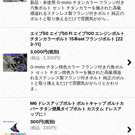
新品・未使用 G-moto チタンカラー フランジ付き
六角ボルト セット チタンカラーを施された高級
感溢れるステンレス製フランジ付きボルト 純正の
ボルトと取り換えるだけで雰囲気ががら…
エイプ50 エイプ50 FI エイプ100 エンジンボルト
チタンカラーボルト 15本set フランジボルト
[
Z2
3-11
]
3,000
円
(税別)
(
税込
:
3,300
円
)
G-moto チタン焼色カラー フランジ付き六角ボル
ト セット チタン焼色カラーを施された高級感溢
れるステンレス製フランジ付きボルト 純正のボル
トと取り換えるだけで雰囲気ががらりとかわり
ま…
M6 ドレスアップボルト ボルトキャップ ボルトカ
バー チタン焼風タイプボルト カスタム ドレスア
ップに！
300
円
(税別)
(
税込
:
330
円
)