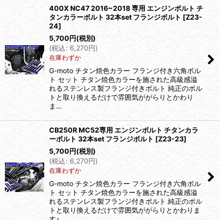
400X NC47 2016~2018 専用 エンジンボルト チ
タンカラーボルト 32本set フランジボルト
[
Z23-
24
]
5,700
円
(税別)
(
税込
:
6,270
円
)
在庫わずか
G-moto チタン焼色カラー フランジ付き六角ボル
ト セット チタン焼色カラーを施された高級感溢
れるステンレス製フランジ付きボルト 純正のボル
トと取り換えるだけで雰囲気ががらりとかわり
ま…
CB250R MC52専用 エンジンボルト チタンカラ
ーボルト 32本set フランジボルト
[
Z23-23
]
5,700
円
(税別)
(
税込
:
6,270
円
)
在庫わずか
G-moto チタン焼色カラー フランジ付き六角ボル
ト セット チタン焼色カラーを施された高級感溢
れるステンレス製フランジ付きボルト 純正のボル
トと取り換えるだけで雰囲気ががらりとかわりま
す♪…