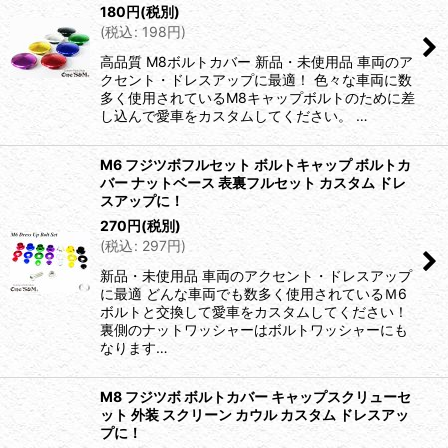
180
円
(税別)
(
税込
:
198
円
)
高品質 M8ボルトカバー 新品・未使用品 車両のア
クセント・ドレスアップに最適！ 色々な車両に数
多く使用されているM8キャップボルトのために差
し込んで愛車をカスタムしてください。 …
M6 フジツボフルセット ボルトキャップ ボルトカ
バー ナットベース 表裏フルセット カスタム ドレ
スアップに！
270
円
(税別)
(
税込
:
297
円
)
新品・未使用品 車両のアクセント・ドレスアップ
に最適 どんな車両でも数多く使用されているＭ6
ボルトと交換して愛車をカスタムしてください！
裏側のナットワッシャーはボルトワッシャーにも
なります…
M8 フジツボ ボルトカバー キャップスクリューセ
ット 外装 スクリーン カウル カスタム ドレスアッ
プに！