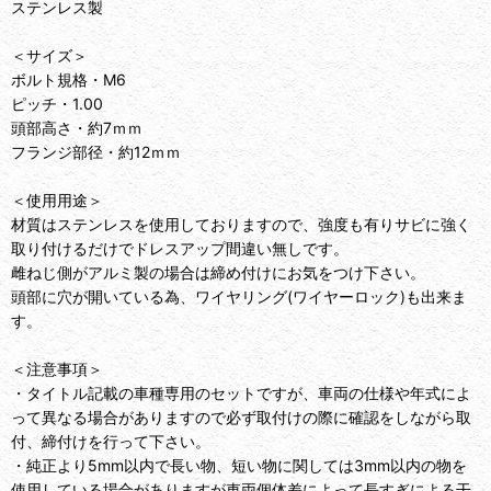
ステンレス製
＜サイズ＞
ボルト規格・M6
ピッチ・1.00
頭部高さ・約7ｍｍ
フランジ部径・約12ｍｍ
＜使用用途＞
材質はステンレスを使用しておりますので、強度も有りサビに強く
取り付けるだけでドレスアップ間違い無しです。
雌ねじ側がアルミ製の場合は締め付けにお気をつけ下さい。
頭部に穴が開いている為、ワイヤリング(ワイヤーロック)も出来ま
す。
＜注意事項＞
・タイトル記載の車種専用のセットですが、車両の仕様や年式によ
って異なる場合がありますので必ず取付けの際に確認をしながら取
付、締付けを行って下さい。
・純正より5mm以内で長い物、短い物に関しては3mm以内の物を
使用している場合がありますが車両個体差によって長すぎによる干