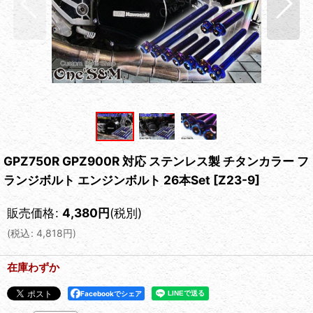
GPZ750R GPZ900R 対応 ステンレス製 チタンカラー フ
ランジボルト エンジンボルト 26本Set
[
Z23-9
]
販売価格
:
4,380
円
(税別)
(
税込
:
4,818
円
)
在庫わずか
Facebookでシェア