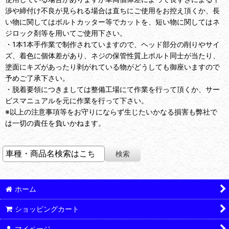
渉や締付け不良が見られる場合は直ちにご使用をお控え頂くか、長
い物に関してはボルトカッター等でカットを、短い物に関してはネ
ジロック剤等を用いてご使用下さい。
・1本1本手作業で制作されていますので、ヘッド部分の削りやサイ
ズ、着色に個体差があり、ネジの保管性質上ボルト同士が当たり、
塗面にキズがあったり剥がれている物がどうしても御座いますので
予めご了承下さい。
・脱着要領につきましては整備工場にて作業を行って頂くか、サー
ビスマニュアルを元に作業を行って下さい。
※以上の注意事項等をお守りにならず生じたいかなる損害も弊社で
は一切の責任を負いかねます。
ホーム
ショッピングカート
マイページ