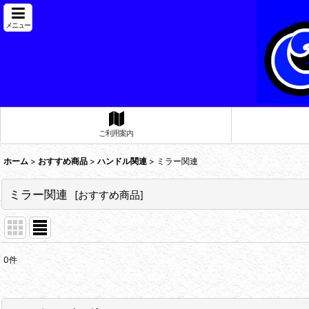
メニュー
ご利用案内
ホーム
>
おすすめ商品
>
ハンドル関連
>
ミラー関連
ミラー関連
[
おすすめ商品
]
0
件
表示数
:
在庫あり