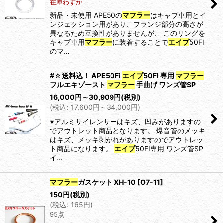
在庫わずか
新品・未使用 APE50の
マフラー
はキャブ車用とイ
並び順
:
ンジェクション用があり、フランジ部分の高さが
異なるため互換性がありませんが、 このリングを
キャブ車用
マフラー
に装着することで
エイプ
50FI
絞り込む
のマ…
#☆送料込！ APE50Fi
エイプ
50FI 専用
マフラー
フルエキゾースト
マフラー
手曲げ ワンズ管SP
16,000
円
～30,909
円
(税別)
(
税込
:
17,600
円
～34,000
円
)
※アルミサイレンサーはキズ、凹みがありますの
でアウトレット商品となります。 爆音管のメッキ
はキズ、メッキ剥がれがありますのでアウトレッ
ト商品になります。
エイプ
50FI専用 ワンズ管SP
イ…
マフラー
ガスケット XH-10
[
O7-11
]
150
円
(税別)
(
税込
:
165
円
)
95点