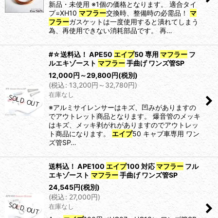
新品・未使用 ※1個の価格となります。 適合タイ
プ=XH10
マフラー
交換時、整備時の必需品！
マ
フラー
ガスケットは一度使用すると潰れてしまう
為、再使用できない消耗部品です。 再…
#☆送料込！ APE50
エイプ
50 専用
マフラー
フ
ルエキゾースト
マフラー
手曲げ ワンズ管SP
12,000
円
～29,800
円
(税別)
(
税込
:
13,200
円
～32,780
円
)
在庫なし
※アルミサイレンサーはキズ、凹みがありますの
でアウトレット商品となります。 爆音管のメッキ
はキズ、メッキ剥がれがありますのでアウトレッ
ト商品になります。
エイプ
50 キャブ車専用 ワン
ズ管SP…
送料込！ APE100
エイプ
100 対応
マフラー
フル
エキゾースト
マフラー
手曲げ ワンズ管SP
24,545
円
(税別)
(
税込
:
27,000
円
)
在庫なし