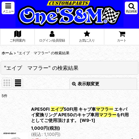
メニュー
商品検索
ご利用案内
ログイン/会員登録
お気に入り
カート
ホーム
>
"エイプ マフラー"
の
検索結果
"エイプ マフラー"
の
検索結果
表示順変更
閉じる
5
件
車種・商品名検索はこちら
:
APE50FI
エイプ
50FI用 キャブ車
マフラー
エキパ
イ変換リング APE50のキャブ車用
マフラー
をFI用
としてご使用頂けます。
[
W9-1
]
表示数
:
1,000
円
(税別)
(
税込
:
1,100
円
)
在庫あり