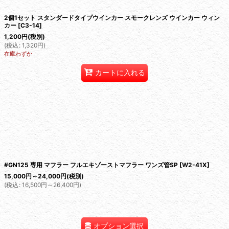
2個1セット スタンダードタイプウインカー スモークレンズ ウインカー ウィン
カー
[
C3-14
]
1,200
円
(税別)
(
税込
:
1,320
円
)
在庫わずか
カートに入れる
#GN125 専用 マフラー フルエキゾーストマフラー ワンズ管SP
[
W2-41X
]
15,000
円
～24,000
円
(税別)
(
税込
:
16,500
円
～26,400
円
)
オプション選択