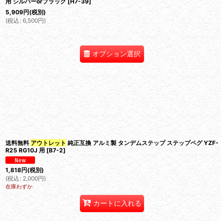
用 シルバーorブラック
[
H7-39
]
5,909
円
(税別)
(
税込
:
6,500
円
)
オプション選択
送料無料
アウトレット
純正互換 アルミ製 タンデムステップ ステップペグ YZF-
R25 RG10J 用
[
B7-2
]
1,818
円
(税別)
(
税込
:
2,000
円
)
在庫わずか
カートに入れる