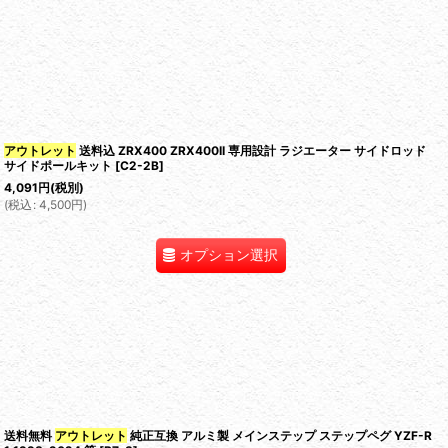
アウトレット
送料込 ZRX400 ZRX400II 専用設計 ラジエーター サイドロッド
サイドポールキット
[
C2-2B
]
4,091
円
(税別)
(
税込
:
4,500
円
)
オプション選択
送料無料
アウトレット
純正互換 アルミ製 メインステップ ステップペグ YZF-R