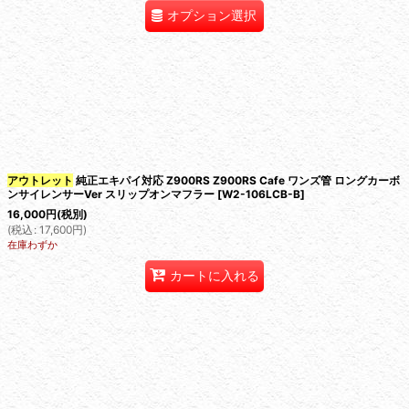
オプション選択
アウトレット
純正エキパイ対応 Z900RS Z900RS Cafe ワンズ管 ロングカーボ
ンサイレンサーVer スリップオンマフラー
[
W2-106LCB-B
]
16,000
円
(税別)
(
税込
:
17,600
円
)
在庫わずか
カートに入れる