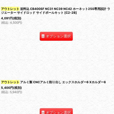
アウトレット
送料込 CB400SF NC31 NC39 NC42 ホーネット250専用設計 ラ
ジエーター サイドロッド サイドポールキット
[
C2-2B
]
4,091
円
(税別)
(
税込
:
4,500
円
)
オプション選択
アウトレット
アルミ製 CNCアルミ削り出し エックスホルダー6 Xホルダー6
5,400
円
(税別)
(
税込
:
5,940
円
)
オプション選択