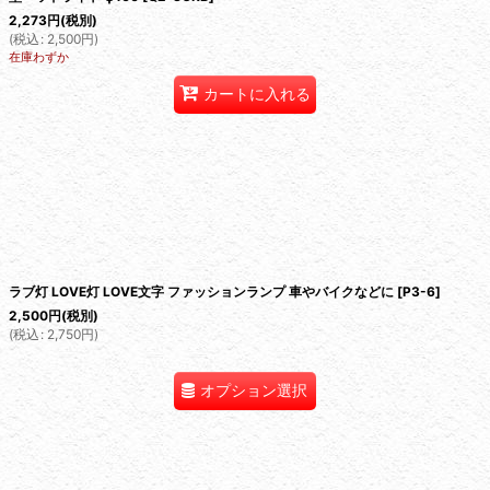
2,273
円
(税別)
(
税込
:
2,500
円
)
在庫わずか
カートに入れる
ラブ灯 LOVE灯 LOVE文字 ファッションランプ 車やバイクなどに
[
P3-6
]
2,500
円
(税別)
(
税込
:
2,750
円
)
オプション選択