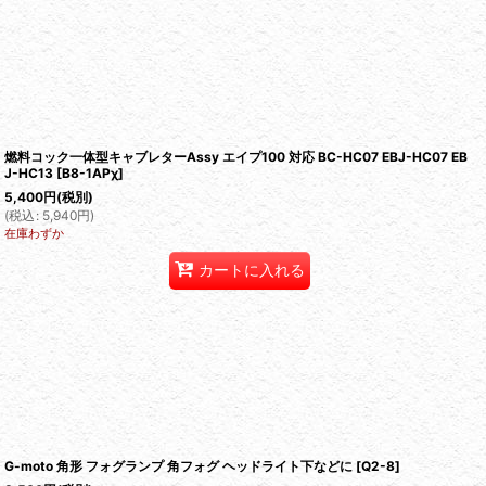
燃料コック一体型キャブレターAssy エイプ100 対応 BC-HC07 EBJ-HC07 EB
J-HC13
[
B8-1APχ
]
5,400
円
(税別)
(
税込
:
5,940
円
)
在庫わずか
カートに入れる
G-moto 角形 フォグランプ 角フォグ ヘッドライト下などに
[
Q2-8
]