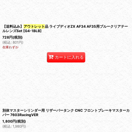
【送料込み】
アウトレット
品 ライブディオZX AF34 AF35用ブルークリアテー
ルレンズSet
[
G4-1BLB
]
728
円
(税別)
(
税込
:
801
円
)
在庫わずか
カートに入れる
別体マスターシリンダー用 リザーバータンク CNC フロントブレーキマスターカ
バー 7603RacingVER
1,800
円
(税別)
(
税込
:
1,980
円
)