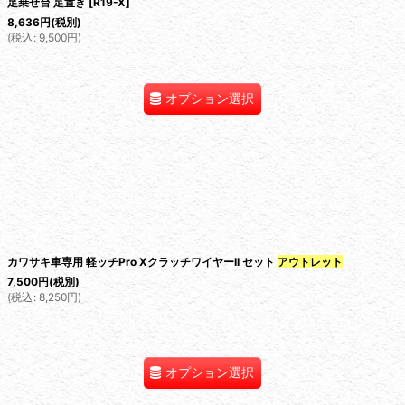
足乗せ台 足置き
[
R19-X
]
8,636
円
(税別)
(
税込
:
9,500
円
)
オプション選択
カワサキ車専用 軽ッチPro XクラッチワイヤーII セット
アウトレット
7,500
円
(税別)
(
税込
:
8,250
円
)
オプション選択