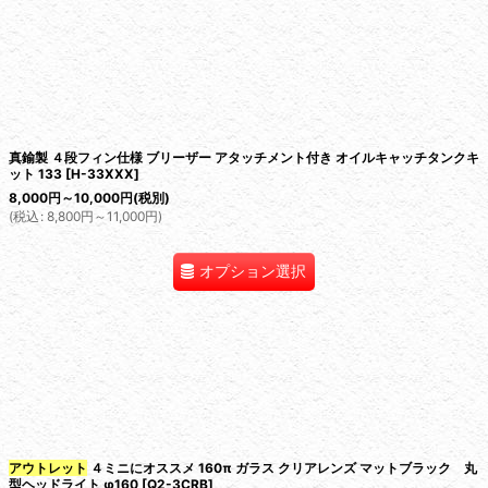
真鍮製 ４段フィン仕様 ブリーザー アタッチメント付き オイルキャッチタンクキ
ット 133
[
H-33XXX
]
8,000
円
～10,000
円
(税別)
(
税込
:
8,800
円
～11,000
円
)
オプション選択
アウトレット
４ミニにオススメ 160π ガラス クリアレンズ マットブラック 丸
型ヘッドライト φ160
[
Q2-3CRB
]