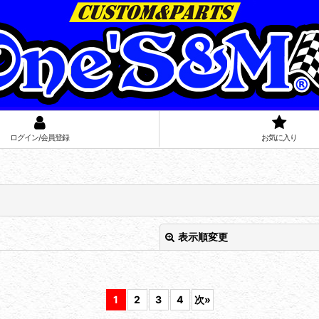
ログイン/会員登録
お気に入り
表示順変更
1
2
3
4
次
»