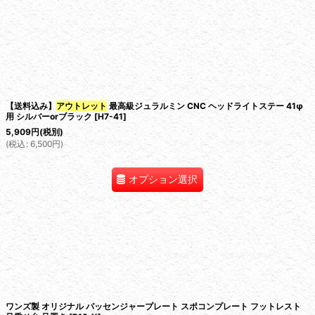
絞り込む
【送料込み】
アウトレット
最高級ジュラルミン CNC ヘッドライトステー 41φ
用 シルバーorブラック
[
H7-41
]
5,909
円
(税別)
(
税込
:
6,500
円
)
オプション選択
ワンズ製 オリジナル パッセンジャープレート スポコンプレート フットレスト