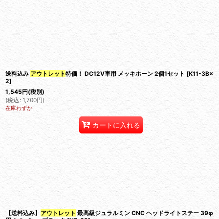
在庫あり
並び順
:
送料込み
アウトレット
特価！ DC12V車用 メッキホーン 2個1セット
[
K11-3B×
2
]
1,545
円
(税別)
(
税込
:
1,700
円
)
在庫わずか
カートに入れる
【送料込み】
アウトレット
最高級ジュラルミン CNC ヘッドライトステー 39φ