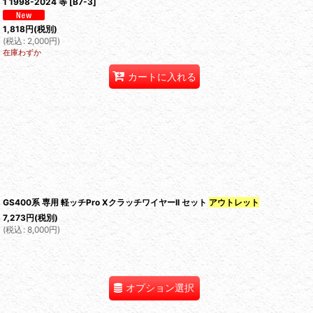
1 1998-2024 等
[
B7-3
]
1,818
円
(税別)
(
税込
:
2,000
円
)
在庫わずか
カートに入れる
GS400系 専用 軽ッチPro XクラッチワイヤーII セット
アウトレット
7,273
円
(税別)
(
税込
:
8,000
円
)
オプション選択