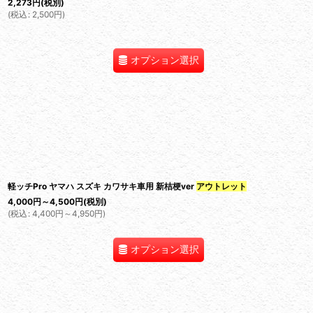
2,273
円
(税別)
(
税込
:
2,500
円
)
オプション選択
軽ッチPro ヤマハ スズキ カワサキ車用 新桔梗ver
アウトレット
4,000
円
～4,500
円
(税別)
(
税込
:
4,400
円
～4,950
円
)
オプション選択