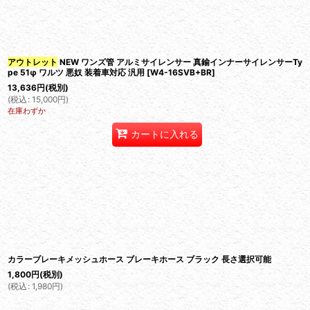
アウトレット
NEW ワンズ管 アルミサイレンサー 真鍮インナーサイレンサーTy
pe 51φ ワルツ 悪奴 装着車対応 汎用
[
W4-16SVB+BR
]
13,636
円
(税別)
(
税込
:
15,000
円
)
在庫わずか
カートに入れる
カラーブレーキメッシュホース ブレーキホース ブラック 長さ選択可能
1,800
円
(税別)
(
税込
:
1,980
円
)