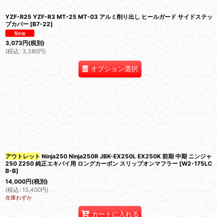
YZF-R25 YZF-R3 MT-25 MT-03 アルミ削り出し ヒールガード サイドステッ
プカバー
[
B7-22
]
3,073
円
(税別)
(
税込
:
3,380
円
)
オプション選択
アウトレット
Ninja250 Ninja250R JBK-EX250L EX250K 前期 中期 ニンジャ
250 Z250 純正エキパイ用 ロングカーボン スリップオンマフラー
[
W2-175LC
B-B
]
14,000
円
(税別)
(
税込
:
15,400
円
)
在庫わずか
カートに入れる