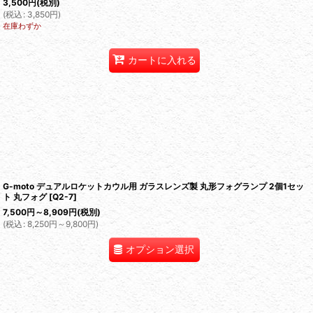
3,500
円
(税別)
(
税込
:
3,850
円
)
在庫わずか
カートに入れる
G-moto デュアルロケットカウル用 ガラスレンズ製 丸形フォグランプ 2個1セッ
ト 丸フォグ
[
Q2-7
]
7,500
円
～8,909
円
(税別)
(
税込
:
8,250
円
～9,800
円
)
オプション選択