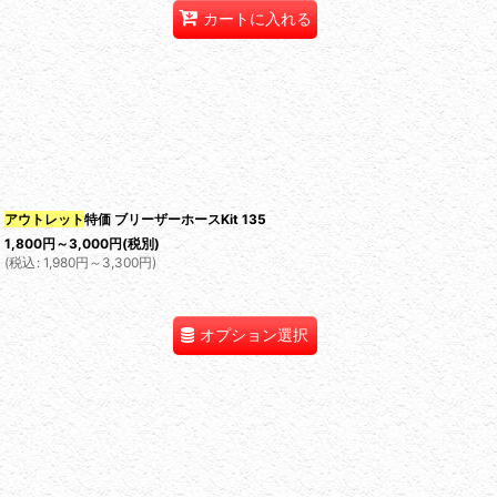
カートに入れる
アウトレット
特価 ブリーザーホースKit 135
1,800
円
～3,000
円
(税別)
(
税込
:
1,980
円
～3,300
円
)
オプション選択