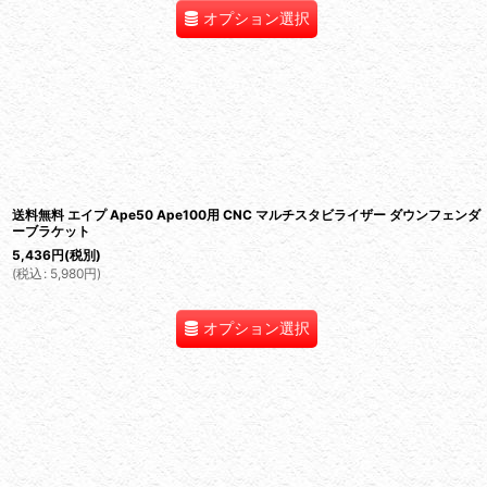
オプション選択
送料無料 エイプ Ape50 Ape100用 CNC マルチスタビライザー ダウンフェンダ
ーブラケット
5,436
円
(税別)
(
税込
:
5,980
円
)
オプション選択