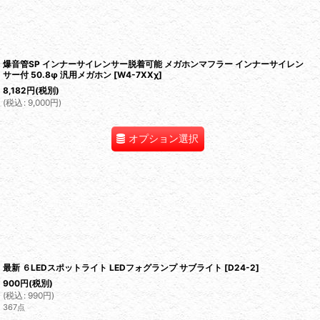
爆音管SP インナーサイレンサー脱着可能 メガホンマフラー インナーサイレン
サー付 50.8φ 汎用メガホン
[
W4-7XXχ
]
8,182
円
(税別)
(
税込
:
9,000
円
)
オプション選択
最新 ６LEDスポットライト LEDフォグランプ サブライト
[
D24-2
]
900
円
(税別)
(
税込
:
990
円
)
367点