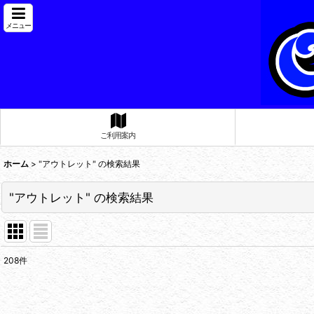
メニュー
ご利用案内
ホーム
>
"アウトレット"
の
検索結果
"アウトレット"
の
検索結果
208
件
車種・商品名検索はこちら
:
表示数
: