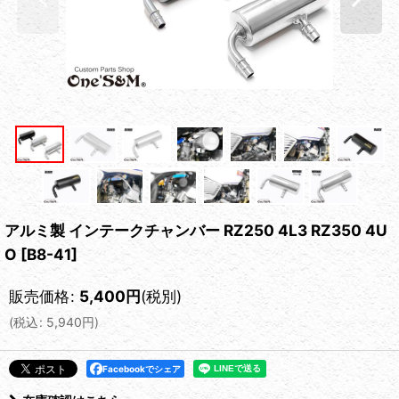
アルミ製 インテークチャンバー RZ250 4L3 RZ350 4U
O
[
B8-41
]
販売価格
:
5,400
円
(税別)
(
税込
:
5,940
円
)
Facebookでシェア