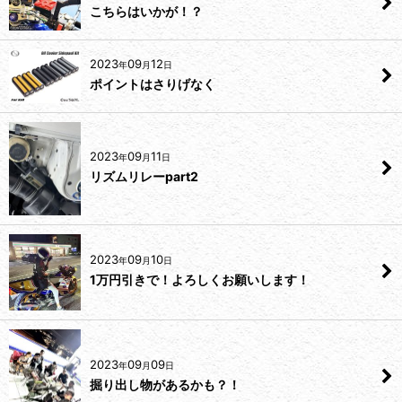
こちらはいかが！？
2023
09
12
年
月
日
ポイントはさりげなく
2023
09
11
年
月
日
リズムリレーpart2
2023
09
10
年
月
日
1万円引きで！よろしくお願いします！
2023
09
09
年
月
日
掘り出し物があるかも？！