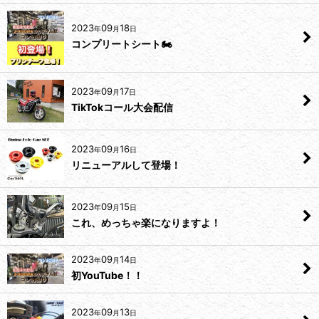
2023
09
18
年
月
日
コンプリートシート🏍️
2023
09
17
年
月
日
TikTokコール大会配信
2023
09
16
年
月
日
リニューアルして登場！
2023
09
15
年
月
日
これ、めっちゃ楽になりますよ！
2023
09
14
年
月
日
初YouTube！！
2023
09
13
年
月
日