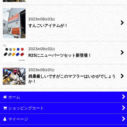
2023
09
03
年
月
日
すんごいアイテムが！
2023
09
02
年
月
日
R25にニューパーツセット新登場！
2023
09
01
年
月
日
残暑厳しいですがこのマフラーはいかがでしょう
か！
ホーム
ショッピングカート
マイページ