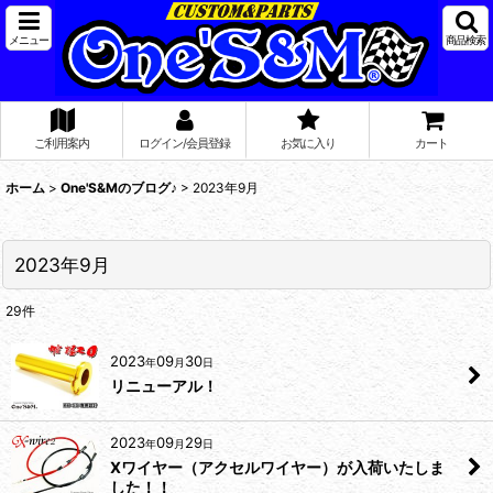
メニュー
商品検索
ご利用案内
ログイン/会員登録
お気に入り
カート
ホーム
>
One'S&Mのブログ♪
>
2023年9月
2023年9月
29
件
2023
09
30
年
月
日
リニューアル！
2023
09
29
年
月
日
Xワイヤー（アクセルワイヤー）が入荷いたしま
した！！