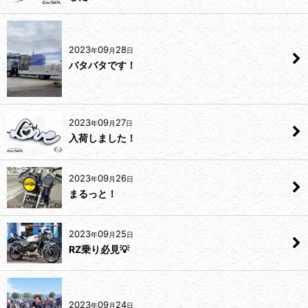
2023
09
28
年
月
日
バタバタです！
2023
09
27
年
月
日
入荷しました！
2023
09
26
年
月
日
まるっと！
2023
09
25
年
月
日
RZ乗り必見💡
2023
09
24
年
月
日