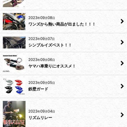
2023
09
08
年
月
日
ワンズから熱い商品が出ました！！！
2023
09
07
年
月
日
シンプルイズベスト！！
2023
09
06
年
月
日
ヤマハ車乗りにオススメ！
2023
09
05
年
月
日
鉄壁ガード
2023
09
04
年
月
日
リズムリレー