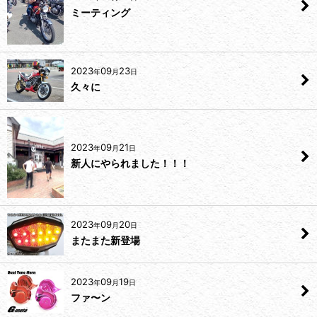
ミーティング
2023
09
23
年
月
日
久々に
2023
09
21
年
月
日
新人にやられました！！！
2023
09
20
年
月
日
またまた新登場
2023
09
19
年
月
日
ファ〜ン