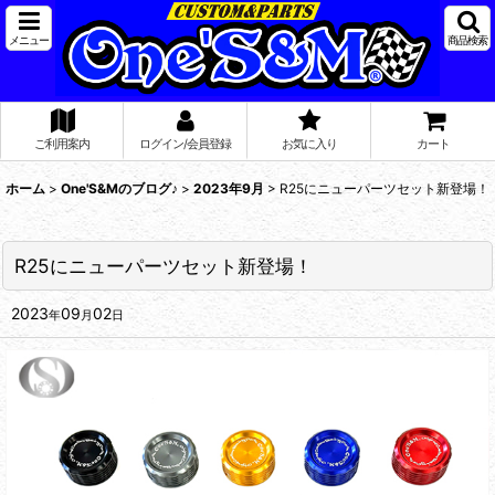
メニュー
商品検索
ご利用案内
ログイン/会員登録
お気に入り
カート
ホーム
>
One'S&Mのブログ♪
>
2023年9月
>
R25にニューパーツセット新登場！
R25にニューパーツセット新登場！
2023
09
02
年
月
日