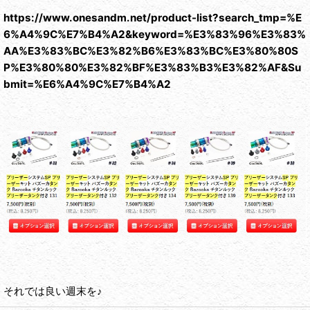
https://www.onesandm.net/product-list?search_tmp=%E
6%A4%9C%E7%B4%A2&keyword=%E3%83%96%E3%83%
AA%E3%83%BC%E3%82%B6%E3%83%BC%E3%80%80S
P%E3%80%80%E3%82%BF%E3%83%B3%E3%82%AF&Su
bmit=%E6%A4%9C%E7%B4%A2
それでは良い週末を♪