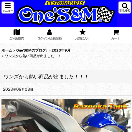
メニュー
商品検索
ご利用案内
ログイン/会員登録
お気に入り
カート
ホーム
>
One'S&Mのブログ♪
>
2023年9月
>
ワンズから熱い商品が出ました！！！
ワンズから熱い商品が出ました！！！
2023
09
08
年
月
日