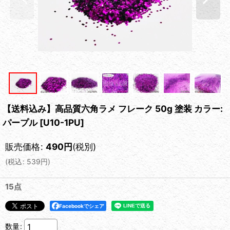
【送料込み】高品質六角ラメ フレーク 50g 塗装 カラー:
パープル
[
U10-1PU
]
販売価格
:
490
円
(税別)
(
税込
:
539
円
)
15点
Facebookでシェア
数量
: