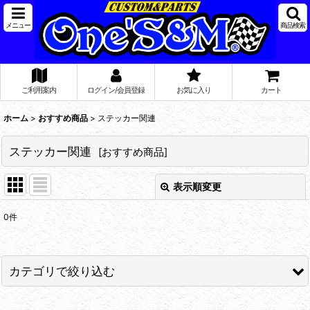
メニュー
商品検索
ご利用案内
ログイン/会員登録
お気に入り
カート
ホーム
>
おすすめ商品
>
ステッカー関連
ステッカー関連
[
おすすめ商品
]
表示順変更
閉じる
0
件
サブカテゴリ
:
表示数
:
カテゴリで絞り込む
在庫あり
ステッカー関連 (全商品)