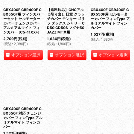
絞り込む
CBX400F CBR400F C
【送料込み】CNCアル
CBX400F CBR400F C
BX550F用 フィンカバ
ミ削り出し 日章 クラッ
BX550F用 セルモータ
ーセット セルモーター
チカバー モンキー ゴリ
ーカバー フィンType ア
カバー チェンジカバー
ラ ダックス シャリー C
ルミアルマイト フィン
アルミアルマイト フィ
D50 CD50S マグナ50
カバー
ンカバー
[
C5-11XX+
]
JAZZ MT車用
1,527
円
(税別)
2,709
円
(税別)
1,636
円
(税別)
(
税込
:
1,680
円
)
(
税込
:
2,980
円
)
(
税込
:
1,800
円
)
オプション選択
オプション選択
オプション選択
CBX400F CBR400F C
BX550F 対応 チェンジ
カバー フィンType アル
ミアルマイト フィンカ
バー
1,527
円
(税別)