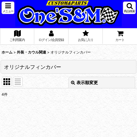
メニュー
商品検索
ご利用案内
ログイン/会員登録
お気に入り
カート
ホーム
>
外装・カウル関連
>
オリジナルフィンカバー
オリジナルフィンカバー
表示順変更
閉じる
4
件
表示数
:
在庫あり
並び順
: