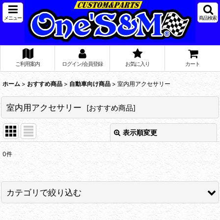
メニュー
商品検索
ご利用案内
ログイン/会員登録
お気に入り
カート
ホーム
>
おすすめ商品
>
自動車向け商品
>
室内用アクセサリー
室内用アクセサリー
[
おすすめ商品
]
表示順変更
閉じる
0
件
表示数
:
在庫あり
カテゴリで絞り込む
並び順
:
自動車向け商品 (全商品)