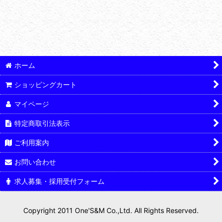
絞り込む
オリジナル看板
オリジナルプレート
オリジナルキーホルダー
ホーム
ショッピングカート
オリジナルテント
マイページ
オリジナルアパレル
特定商取引法表示
釣り用品
ご利用案内
お問い合わせ
求人募集・採用受付フォーム
Copyright 2011 One'S&M Co.,Ltd. All Rights Reserved.