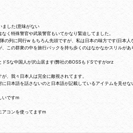
いました(意味がない
はなく特殊警官や武装警官もいてかなり緊迫してました。
隊の列に同行w もちろん先頭ですが、私は日本の味方です(日本人
が、この群衆の中を旅行バックを持ち歩くのはなかなかスリルがあ
Sな中国人が沢山居ます(弊社のBOSSもドSですがorz
すが、我々日本人は完全に敵視されてます。
対に日本語を話さないのと日本語が記載しているアイテムを見せな
しいですm
エアコンを使ってますm