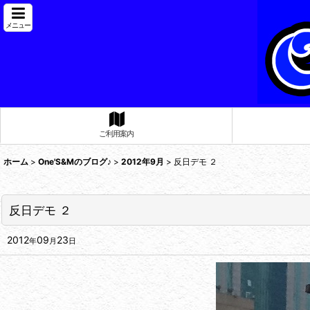
メニュー
ご利用案内
ホーム
>
One'S&Mのブログ♪
>
2012年9月
>
反日デモ ２
反日デモ ２
2012
09
23
年
月
日