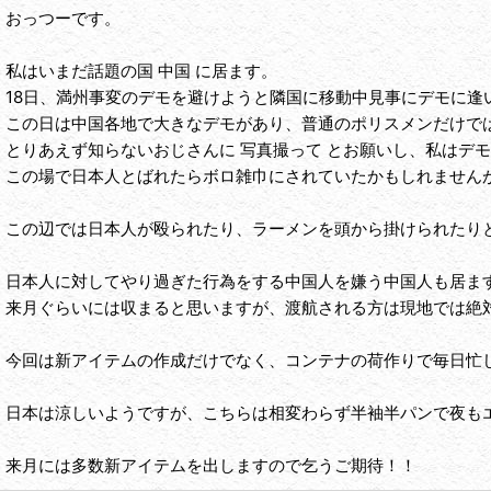
おっつーです。
私はいまだ話題の国 中国 に居ます。
18日、満州事変のデモを避けようと隣国に移動中見事にデモに逢
この日は中国各地で大きなデモがあり、普通のポリスメンだけで
とりあえず知らないおじさんに 写真撮って とお願いし、私はデモ
この場で日本人とばれたらボロ雑巾にされていたかもしれません
この辺では日本人が殴られたり、ラーメンを頭から掛けられたりとド
日本人に対してやり過ぎた行為をする中国人を嫌う中国人も居ま
来月ぐらいには収まると思いますが、渡航される方は現地では絶
今回は新アイテムの作成だけでなく、コンテナの荷作りで毎日忙
日本は涼しいようですが、こちらは相変わらず半袖半パンで夜も
来月には多数新アイテムを出しますので乞うご期待！！