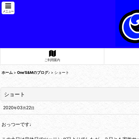
メニュー
ご利用案内
ホーム
>
One'S&Mのブログ♪
>
ショート
ショート
2020
03
22
年
月
日
おっつーです♩