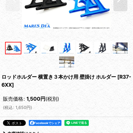
ロッドホルダー 横置き３本かけ用 壁掛け ホルダー
[
R37-
6XX
]
販売価格
:
1,500
円
(税別)
(
税込
:
1,650
円
)
Facebookでシェア