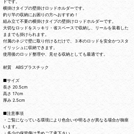
ドです。
横掛けタイプの壁掛けロッドホルダーです。
釣り竿の収納にお困りの方へおすすめ！
組み立て不要の横掛けタイプの壁掛けロッドホルダーです。
大切なロッドをスッキリ・省スペースで収納し、リールを装着した
ままでも掛けられます。
付属のネジで壁に取り付けるだけで、３本のロッドを安全かつスタ
イリッシュに収納できます。
使用後のロッド整理や、見せる収納としても最適です。
材質 ABSプラスチック
■サイズ
長さ 20.5cm
高さ 17cm
厚み 2.5cm
■注意事項
・ご覧になっている環境により色合いや明るさが異なる場合が御座
います。
・多少の保管傷は予めご了承下さい。