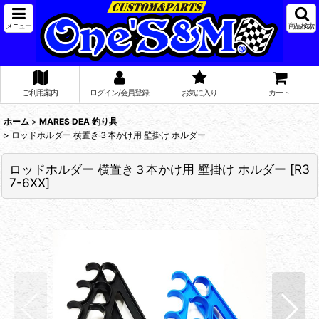
メニュー
商品検索
ご利用案内
ログイン/会員登録
お気に入り
カート
ホーム
>
MARES DEA 釣り具
>
ロッドホルダー 横置き３本かけ用 壁掛け ホルダー
ロッドホルダー 横置き３本かけ用 壁掛け ホルダー
[
R3
7-6XX
]