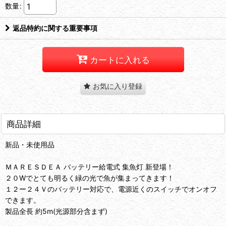
数量
:
返品特約に関する重要事項
カートに入れる
お気に入り登録
商品詳細
新品・未使用品
ＭＡＲＥＳＤＥＡ バッテリー給電式 集魚灯 新登場！
２０Wでとても明るく緑の光で魚が集まってきます！
１２ー２４Ｖのバッテリー対応で、電源近くのスイッチでオンオフ
できます。
製品全長 約5m(光源部分含まず)