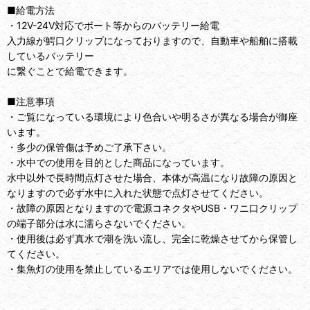
■給電方法
・12V-24V対応でボート等からのバッテリー給電
入力線が鰐口クリップになっておりますので、自動車や船舶に搭載
しているバッテリー
に繋ぐことで給電できます。
■注意事項
・ご覧になっている環境により色合いや明るさが異なる場合が御座
います。
・多少の保管傷は予めご了承下さい。
・水中での使用を目的とした商品になっています。
水中以外で長時間点灯させた場合、本体が高温になり故障の原因と
なりますので必ず水中に入れた状態で点灯させてください。
・故障の原因となりますので電源コネクタやUSB・ワニ口クリップ
の端子部分は水に濡らさないでください。
・使用後は必ず真水で潮を洗い流し、完全に乾燥させてから保管し
てください。
・集魚灯の使用を禁止しているエリアでは使用しないでください。