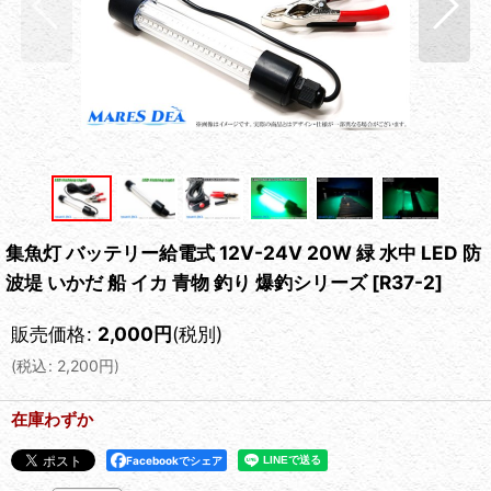
集魚灯 バッテリー給電式 12V-24V 20W 緑 水中 LED 防
波堤 いかだ 船 イカ 青物 釣り 爆釣シリーズ
[
R37-2
]
販売価格
:
2,000
円
(税別)
(
税込
:
2,200
円
)
在庫わずか
Facebookでシェア