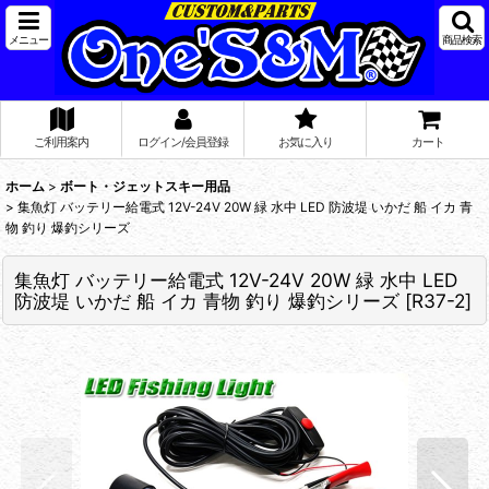
メニュー
商品検索
ご利用案内
ログイン/会員登録
お気に入り
カート
ホーム
>
ボート・ジェットスキー用品
>
集魚灯 バッテリー給電式 12V-24V 20W 緑 水中 LED 防波堤 いかだ 船 イカ 青
物 釣り 爆釣シリーズ
集魚灯 バッテリー給電式 12V-24V 20W 緑 水中 LED
防波堤 いかだ 船 イカ 青物 釣り 爆釣シリーズ
[
R37-2
]