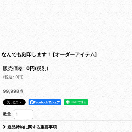
なんでも刻印します！
[
オーダーアイテム
]
販売価格
:
0
円
(税別)
(
税込
:
0
円
)
99,998点
Facebookでシェア
数量
:
返品特約に関する重要事項