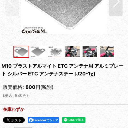
M10 ブラストアルマイト ETC アンテナ用 アルミプレー
ト シルバー ETC アンテナステー
[
J20-1χ
]
販売価格
:
800
円
(税別)
(
税込
:
880
円
)
在庫わずか
Facebookでシェア