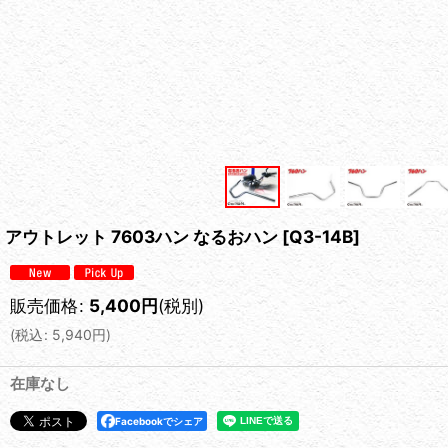
アウトレット 7603ハン なるおハン
[
Q3-14B
]
販売価格
:
5,400
円
(税別)
(
税込
:
5,940
円
)
在庫なし
Facebookでシェア