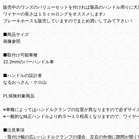
販売中のワンズのバリューセットを付ければ最高のハンドル周りに大
ワイヤーの長さは１５ｃｍロングをオススメします♪
ブレーキホースも販売していますのでまとめ買いしてみて下さい！
■商品サイズ
画像参照
■取付け可能車種
22.2mmのバーハンドル車
■ハンドルの設計者
なるおっさん・ケロ山
PL保険対象商品
※車種によってはハンドルクランプの位置が異なりますので必ずサイ
※一般的な純正ハンドルより約５〜１０程高くなりますので、ワイヤ
■注意事項
・取付け幅の広いハンドルクランプの場合、左右の外側に隙間が開く