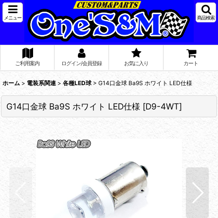
メニュー
商品検索
ご利用案内
ログイン/会員登録
お気に入り
カート
ホーム
>
電装系関連
>
各種LED球
>
G14口金球 Ba9S ホワイト LED仕様
G14口金球 Ba9S ホワイト LED仕様
[
D9-4WT
]