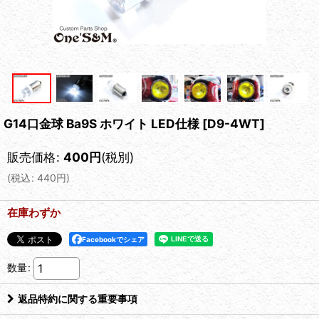
G14口金球 Ba9S ホワイト LED仕様
[
D9-4WT
]
販売価格
:
400
円
(税別)
(
税込
:
440
円
)
在庫わずか
Facebookでシェア
数量
:
返品特約に関する重要事項