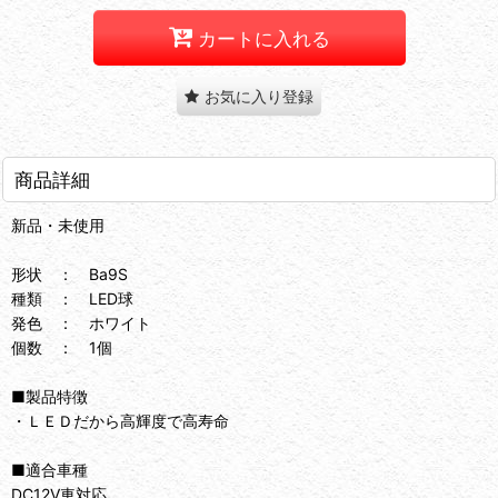
カートに入れる
お気に入り登録
商品詳細
新品・未使用
形状 ： Ba9S
種類 ： LED球
発色 ： ホワイト
個数 ： 1個
■製品特徴
・ＬＥＤだから高輝度で高寿命
■適合車種
DC12V車対応