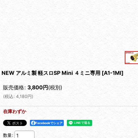
NEW アルミ製 軽スロSP Mini ４ミニ専用
[
A1-1MI
]
販売価格
:
3,800
円
(税別)
(
税込
:
4,180
円
)
在庫わずか
Facebookでシェア
数量
: