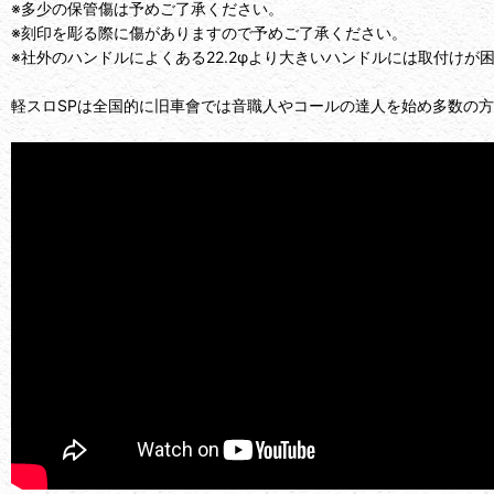
※多少の保管傷は予めご了承ください。
※刻印を彫る際に傷がありますので予めご了承ください。
※社外のハンドルによくある22.2φより大きいハンドルには取付けが
軽スロSPは全国的に旧車會では音職人やコールの達人を始め多数の