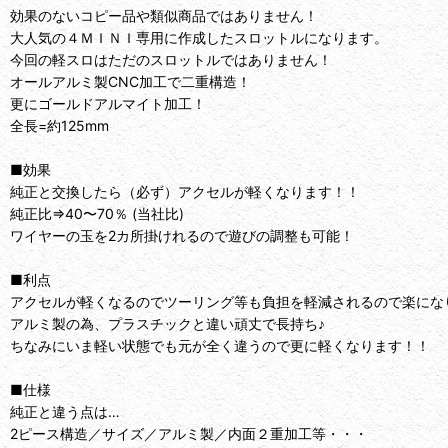
効果のないコピー品や類似商品ではありません！
大人気の４ＭＩＮＩ専用に作成したスロットルになります。
今回の軽スロはただのスロットルではありません！
オールアルミ製CNC加工で二重構造！
更にゴールドアルマイト加工！
全長=約125mm
■効果
純正と交換したら（必ず）アクセルが軽くなります！！
純正比⇒40〜70％ (当社比)
ワイヤーの玉を2カ所掛けれるので遊びの調整も可能！
■利点
アクセルが軽くなるのでツーリング等も負担を軽減されるので楽にな
アルミ製の為、プラスチックと違い頑丈で長持ち♪
ちなみにいま軽い状態でも元が全く違うので更に軽くなります！！
■仕様
純正と違う点は…
2ピース構造／サイズ／アルミ製／内面２重加工等・・・