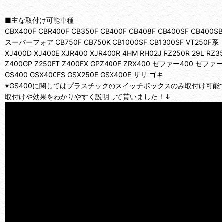
■主な取付け可能車種
CBX400F CBR400F CB350F CB400F CB408F CB400SF CB4
スーパーフォア CB750F CB750K CB1000SF CB1300SF VT250F系
XJ400D XJ400E XJR400 XJR400R 4HM RH02J RZ250R 29L RZ3
Z400GP Z250FT Z400FX GPZ400F ZRX400 ゼファー400 ゼファーχ 
GS400 GSX400FS GSX250E GSX400E ザリ ゴキ
※GS400に関してはプラスチックのスイッチボックスのみ取付け可能
取付けや効果をわかりやすく説明して貰いました！↓