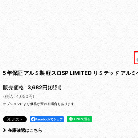
５年保証 アルミ製 軽スロSP LIMITED リミテッド アル
販売価格
:
3,682
円
(税別)
(
税込
:
4,050
円
)
オプションにより価格が変わる場合もあります。
Facebookでシェア
在庫確認はこちら