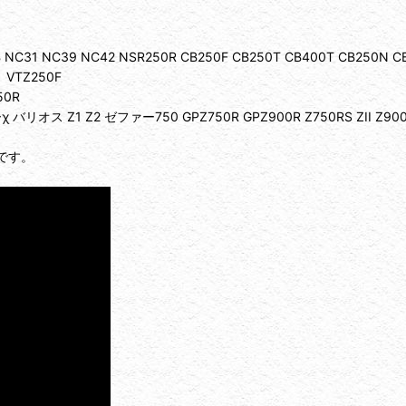
00SB NC31 NC39 NC42 NSR250R CB250F CB250T CB400T 
 VTZ250F
50R
バリオス Z1 Z2 ゼファー750 GPZ750R GPZ900R Z750RS ZII Z900 
です。