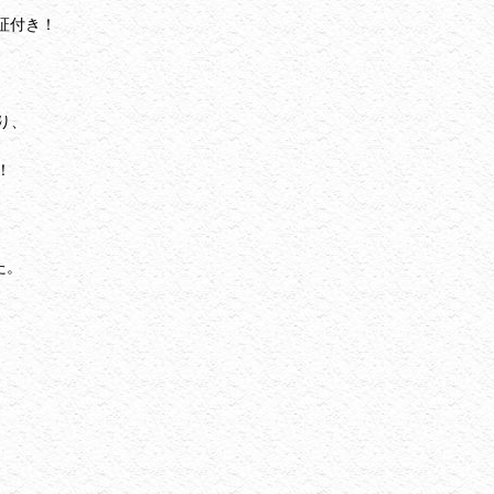
保証付き！
り、
！
た。