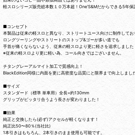
軽スロシリーズ販売総本数１０万本超！One'S&M︎だからできる5年
■コンセプト
本製品は従来の軽スロと異なり、ストリートユース向けに制作してお
ロングツーリングやストリートのストップ&ゴーが多い道でも
手首が痛くならないよう、従来の軽スロより更に軽さを追求しました
※従来の軽スロより更に軽い為、コール向きではございません。
チタングレーアルマイト加工で質感向上！
BlackEdition同様に内面を更に高密度な品質にと限界まで向上しまし
■サイズ
スタンダード（標準 単車用）全長=約130mm
グリップがピッタリ合うよう長さが変わりました！
■効果
純正と交換したら(必ず)アクセルが軽くなります！
純正比50〜80％(当社比)
1本引きはもちろん、2本引きのまま使用も可能です。