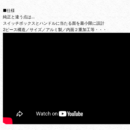
■仕様
純正と違う点は…
スイッチボックスとハンドルに当たる面を最小限に設計
2ピース構造／サイズ／アルミ製／内面２重加工等・・・