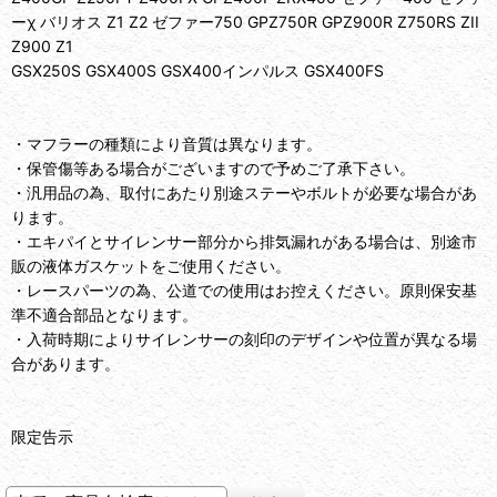
ーχ バリオス Z1 Z2 ゼファー750 GPZ750R GPZ900R Z750RS ZII
Z900 Z1
GSX250S GSX400S GSX400インパルス GSX400FS
・マフラーの種類により音質は異なります。
・保管傷等ある場合がございますので予めご了承下さい。
・汎用品の為、取付にあたり別途ステーやボルトが必要な場合があ
ります。
・エキパイとサイレンサー部分から排気漏れがある場合は、別途市
販の液体ガスケットをご使用ください。
・レースパーツの為、公道での使用はお控えください。原則保安基
準不適合部品となります。
・入荷時期によりサイレンサーの刻印のデザインや位置が異なる場
合があります。
限定告示