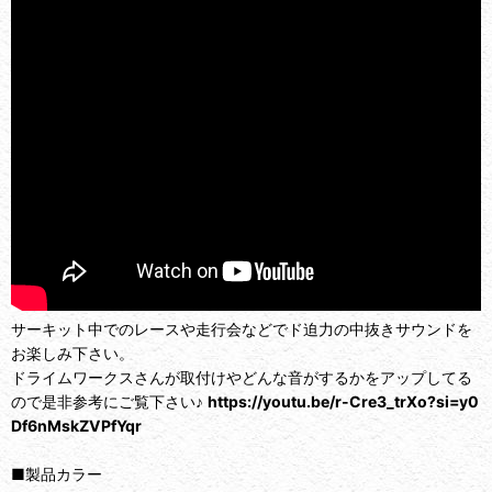
サーキット中でのレースや走行会などでド迫力の中抜きサウンドを
お楽しみ下さい。
ドライムワークスさんが取付けやどんな音がするかをアップしてる
ので是非参考にご覧下さい♪
https://youtu.be/r-Cre3_trXo?si=y0
Df6nMskZVPfYqr
■製品カラー