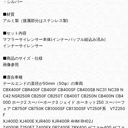
・シルバー
■材質
アルミ製（接属部分はステンレス製)
■セット内容
マフラーサイレンサー本体(インナーバッフル組込み済み)
インナーサイレンサー
■商品のサイズ・仕様
画像参照
■適合車種
テールエンドの直径が50mm（50φ）の車両
CBX400F CBR400F CB400F CB400SF CB400SB NC31 NC39 N
C42 NSR250R CB250F CB250T CB400T CB250N CB400N CB4
00D ホーク2 スーパーホーク3 ジェイド ホーネット250 スーパーフ
ォア CB750F CB750K CB1000SF CB1300SF VT250F系 VTZ250
F
XJ400D XJ400E XJR400 XJR400R 4HM RH02J
Z400GP Z250FT Z400FX GPZ400F ZRX400 ゼファー400 ゼファ