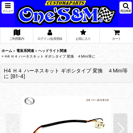
メニュー
商品検索
ご利用案内
ログイン/会員登録
お気に入り
カート
ホーム
>
電装系関連
>
ヘッドライト関連
>
H4 Ｈ４ ハーネスキット ギボシタイプ 変換 ４Mini等に
H4 Ｈ４ ハーネスキット ギボシタイプ 変換 ４Mini等
に
[
B1-4
]