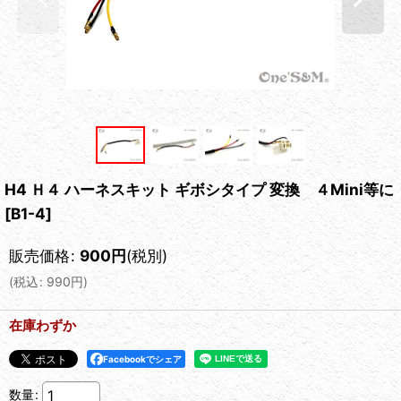
H4 Ｈ４ ハーネスキット ギボシタイプ 変換 ４Mini等に
[
B1-4
]
販売価格
:
900
円
(税別)
(
税込
:
990
円
)
在庫わずか
Facebookでシェア
数量
: