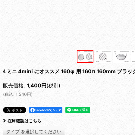
４ミニ 4mini にオススメ 160φ 用 160π 160mm 
販売価格
:
1,400
円
(税別)
(
税込
:
1,540
円
)
Facebookでシェア
在庫確認はこちら
タイプ
を選択してください