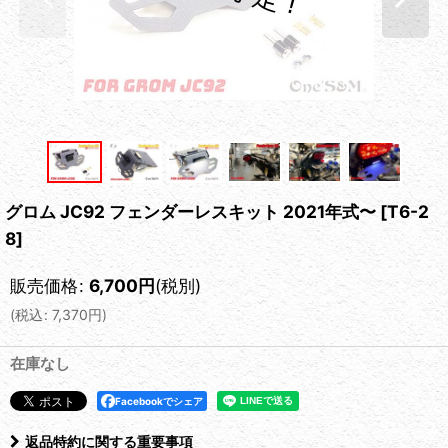
グロム JC92 フェンダーレスキット 2021年式〜
[
T6-2
8
]
販売価格
:
6,700
円
(税別)
(
税込
:
7,370
円
)
在庫なし
Facebookでシェア
返品特約に関する重要事項