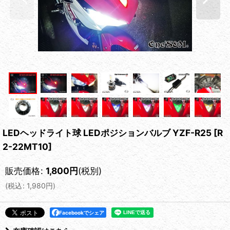
LEDヘッドライト球 LEDポジションバルブ YZF-R25
[
R
2-22MT10
]
販売価格
:
1,800
円
(税別)
(
税込
:
1,980
円
)
Facebookでシェア