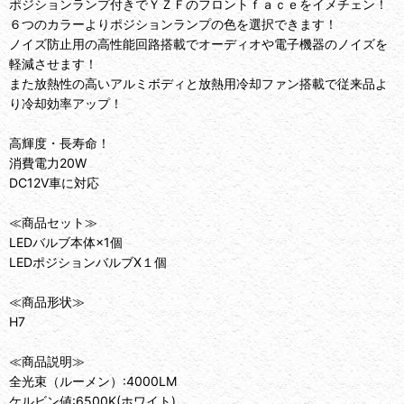
ポジションランプ付きでＹＺＦのフロントｆａｃｅをイメチェン！
６つのカラーよりポジションランプの色を選択できます！
ノイズ防止用の高性能回路搭載でオーディオや電子機器のノイズを
軽減させます！
また放熱性の高いアルミボディと放熱用冷却ファン搭載で従来品よ
り冷却効率アップ！
高輝度・長寿命！
消費電力20W
DC12V車に対応
≪商品セット≫
LEDバルブ本体×1個
LEDポジションバルブX１個
≪商品形状≫
H7
≪商品説明≫
全光束（ルーメン）:4000LM
ケルビン値:6500K(ホワイト)