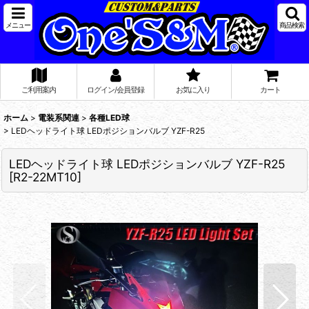
メニュー
商品検索
ご利用案内
ログイン/会員登録
お気に入り
カート
ホーム
>
電装系関連
>
各種LED球
>
LEDヘッドライト球 LEDポジションバルブ YZF-R25
LEDヘッドライト球 LEDポジションバルブ YZF-R25
[
R2-22MT10
]