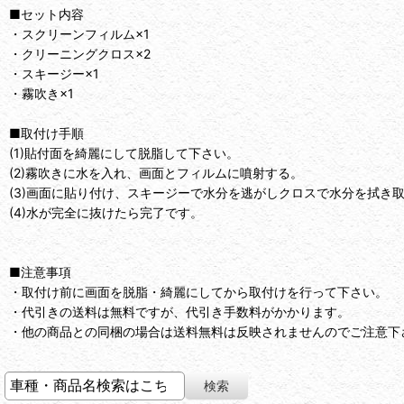
■セット内容
・スクリーンフィルム×1
・クリーニングクロス×2
・スキージー×1
・霧吹き×1
■取付け手順
(1)貼付面を綺麗にして脱脂して下さい。
(2)霧吹きに水を入れ、画面とフィルムに噴射する。
(3)画面に貼り付け、スキージーで水分を逃がしクロスで水分を拭き
(4)水が完全に抜けたら完了です。
■注意事項
・取付け前に画面を脱脂・綺麗にしてから取付けを行って下さい。
・代引きの送料は無料ですが、代引き手数料がかかります。
・他の商品との同梱の場合は送料無料は反映されませんのでご注意下さ