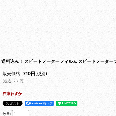
送料込み！ スピードメーターフィルム スピードメータープロテクタ
販売価格
:
710
円
(税別)
(
税込
:
781
円
)
在庫わずか
Facebookでシェア
数量
: