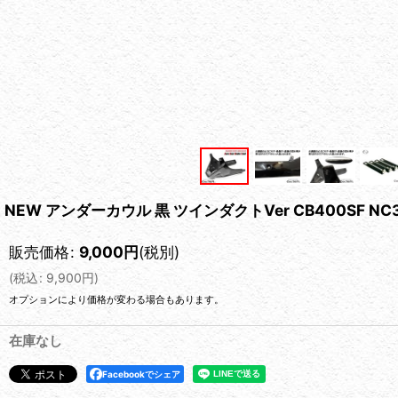
NEW アンダーカウル 黒 ツインダクトVer CB400SF NC31
販売価格
:
9,000
円
(税別)
(
税込
:
9,900
円
)
オプションにより価格が変わる場合もあります。
在庫なし
Facebookでシェア