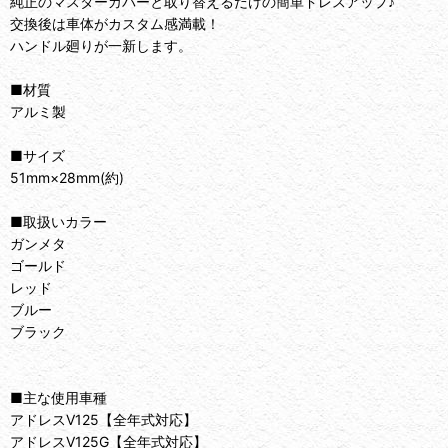
純正のマスターカバーと取り替えるだけの簡単ドレスアップ♪
交換後は車体がカスタム感満載！
ハンドル廻りが一新します。
■材質
アルミ製
■サイズ
51mm×28mm(約)
■取扱いカラー
ガンメタ
ゴールド
レッド
ブルー
ブラック
■主な使用車種
アドレスV125【全年式対応】
アドレスV125G【全年式対応】