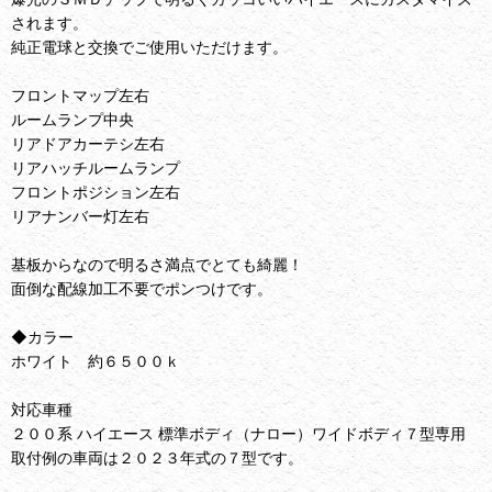
されます。
純正電球と交換でご使用いただけます。
フロントマップ左右
ルームランプ中央
リアドアカーテシ左右
リアハッチルームランプ
フロントポジション左右
リアナンバー灯左右
基板からなので明るさ満点でとても綺麗！
面倒な配線加工不要でポンつけです。
◆カラー
ホワイト 約６５００ｋ
対応車種
２００系 ハイエース 標準ボディ（ナロー）ワイドボディ７型専用
取付例の車両は２０２３年式の７型です。