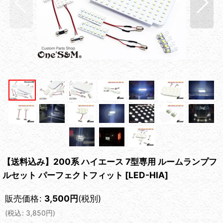
【送料込み】200系 ハイエース 7型専用 ルームランプフ
ルセット パーフェクトフィット
[
LED-HIA
]
販売価格
:
3,500
円
(税別)
(
税込
:
3,850
円
)