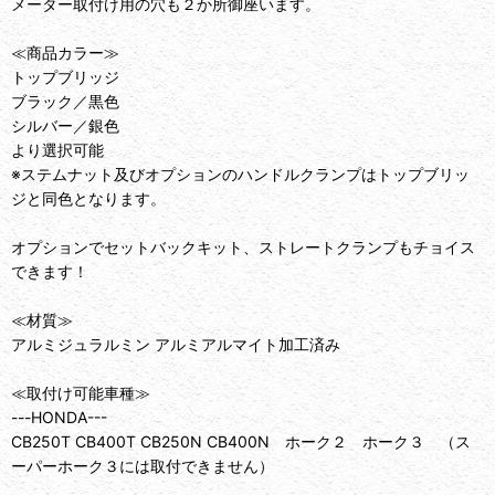
メーター取付け用の穴も２か所御座います。
≪商品カラー≫
トップブリッジ
ブラック／黒色
シルバー／銀色
より選択可能
※ステムナット及びオプションのハンドルクランプはトップブリッ
ジと同色となります。
オプションでセットバックキット、ストレートクランプもチョイス
できます！
≪材質≫
アルミジュラルミン アルミアルマイト加工済み
≪取付け可能車種≫
---HONDA---
CB250T CB400T CB250N CB400N ホーク２ ホーク３ （ス
ーパーホーク３には取付できません）