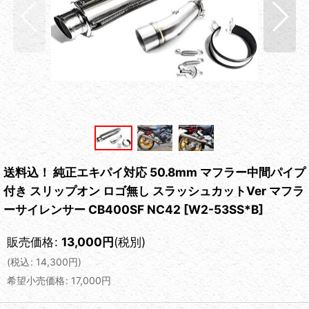
送料込！ 純正エキパイ対応 50.8mm マフラー中間パイプ
付き スリップオン ロゴ無し スラッシュカットVer マフラ
ーサイレンサー CB400SF NC42
[
W2-53SS*B
]
販売価格
:
13,000
円
(税別)
(
税込
:
14,300
円
)
希望小売価格
:
17,000
円