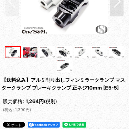
【送料込み】アルミ削り出しフィンミラークランプ マス
タークランプ ブレーキクランプ 正ネジ10mm
[
E5-5
]
販売価格
:
1,264
円
(税別)
(
税込
:
1,390
円
)
Facebookでシェア