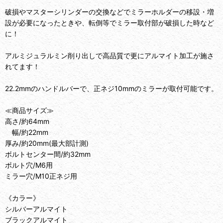
破損やマスターシリンダーの交換などでミラーホルダーの移設・増
設が必要になったときや、転倒等でミラー取付部が破損した時など
に！
アルミジュラルミン削り出しで高品質で更にアルマイト加工が施さ
れてます！
22.2mmのハンドルバーで、正ネジ10mmのミラーが取付可能です。
≪商品サイズ≫
高さ/約64mm
幅/約22mm
厚み/約20mm(最大部計測)
ボルトセンター間/約32mm
ボルト穴/M6用
ミラー穴/M10正ネジ用
《カラー》
シルバーアルマイト
ブラックアルマイト