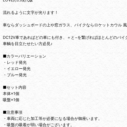
流れるように文字が光ります！
車ならダッシュボードの上や窓ガラス、バイクならロケットカウル 風
DC12V車であればどの車にも付き、＋と−を繋げればほとんどのバイ
車輌を目立たせたい方必見♪
■カラーバリエーション
・レッド発光
・イエロー発光
・ブルー発光
■セット内容
本体×1個
吸盤×1個
■注意事項
・車両に応じた加工等が必要になる場合が御座います。
・吸盤の吸着が弱い場合がございます。