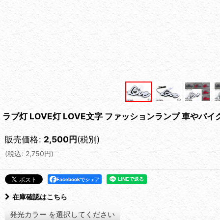
ラブ灯 LOVE灯 LOVE文字 ファッションランプ 車やバ
販売価格
:
2,500
円
(税別)
(
税込
:
2,750
円
)
Facebookでシェア
在庫確認はこちら
発光カラー
を選択してください