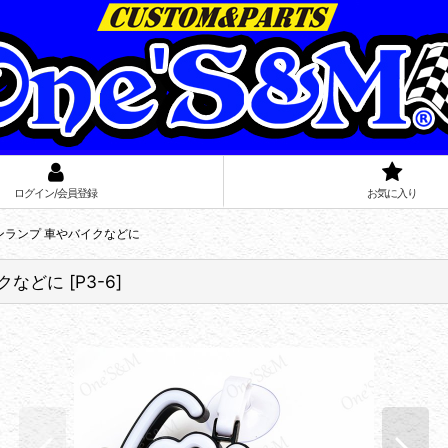
ログイン/会員登録
お気に入り
ョンランプ 車やバイクなどに
イクなどに
[
P3-6
]