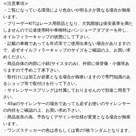
≪注意事項≫
・ご覧になっている環境により色合いや明るさが異なる場合が御座
います。
・ブリーザーKITはレース用部品となり、大気開放は保安基準を満た
しませんので公道使用時や車検時はバンジョーアダブターを外し、
オイルフィラーキャップの状態にして下さい。
・記載の車種であっても年式等でご使用出来ない場合がありますの
で、必ずオイルフィラーキャップのサイズをご確認の上、お買い求
めください。
・商品自体の内部に小錆(サイスタのみ)、外部に保管傷・小傷等あ
りますので予めご了承下さい。
・取付けには加工が必要となる場合が御座いますので専門知識のあ
るショップ等で取付けを行って下さい。
・サイレンサースプリングは付属しておりませんので別途ご用意下
さい。
・45φのサイレンサーの場合であっても必ずお使いのサイレンサー
の内径をご確認の上、お買い求め下さい。
・商品改良の為、予告なくデザインや仕様が変更となる場合が御座
います。
・ワンズステッカーの色は赤もしくは青の1枚ランダムとなります。