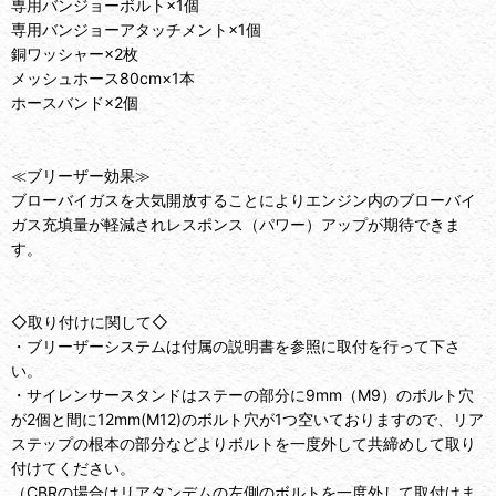
専用バンジョーボルト×1個
専用バンジョーアタッチメント×1個
銅ワッシャー×2枚
メッシュホース80cm×1本
ホースバンド×2個
≪ブリーザー効果≫
ブローバイガスを大気開放することによりエンジン内のブローバイ
ガス充填量が軽減されレスポンス（パワー）アップが期待できま
す。
◇取り付けに関して◇
・ブリーザーシステムは付属の説明書を参照に取付を行って下さ
い。
・サイレンサースタンドはステーの部分に9mm（M9）のボルト穴
が2個と間に12mm(M12)のボルト穴が1つ空いておりますので、リア
ステップの根本の部分などよりボルトを一度外して共締めして取り
付けてください。
（CBRの場合はリアタンデムの左側のボルトを一度外して取付けま