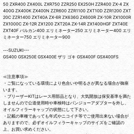
50 ZXR400 ZX400L ZXR750 ZZR250 EX250H ZZR400 ZX-4 ZX
400G ZX400K ZX400N ZZR600 ZZR1100 ZXT10D ZZR1200 ZXT
20C ZZR1400 ZXT40A ZX-6R ZX636G ZX600R ZX-10R ZX1000R
ZX1000C ZX-12R ZX1200 ZXT20A ZX-14R ZX1400HGF ZXT40E
ZXT40F バルカン400 エリミネーター250 エリミネーター400 エリ
ミネーター750 エリミネーター900
---SUZUKI---
GS400 GSX250E GSX400E ザリ ゴキ GSX400F GSX400FS
≪注意事項≫
・ご覧になっている環境により色合いや明るさが異なる場合が御座
います。
・ブリーザーKITはレース用部品となり、大気開放は保安基準を満た
しませんので公道使用時や車検時はバンジョーアダブターを外し、
オイルフィラーキャップの状態にして下さい。
・記載の車種であっても年式やニコイチ等でご使用出来ない場合が
ありますので、必ずオイルフィラーキャップのサイズをご確認の
上、お買い求めください。