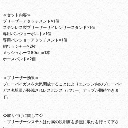
≪セット内容≫
ブリーザーアタッチメント×1個
ステンレス製ブリーザーサイレンサースタンド×1個
専用バンジョーボルト×1個
専用バンジョーアタッチメント×1個
銅ワッシャー×2枚
メッシュホース80cm×1本
ホースバンド×2個
≪ブリーザー効果≫
ブローバイガスを大気開放することによりエンジン内のブローバイ
ガス充填量が軽減されレスポンス（パワー）アップが期待できま
す。
◇取り付けに関して◇
・ブリーザーシステムは付属の説明書を参照に取付を行って下さ
い。