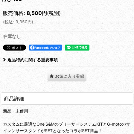
販売価格
:
8,500
円
(税別)
(
税込
:
9,350
円
)
在庫なし
Facebookでシェア
返品特約に関する重要事項
お気に入り登録
商品詳細
新品・未使用
カスタムに最適なOne'S&MのブリーザーシステムKITとG-motoのサ
イレンサースタンドがSETとなったコラボSET商品！