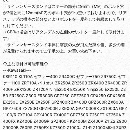
・サイレンサースタンドはステーの部分に9mm（M9）のボルト穴
が2個と間に12mm(M12)のボルト穴が1つ空いておりますので、リア
ステップの根本の部分などよりボルトを一度外して共締めして取り
付けてください。
（CBRの場合はリアタンデムの左側のボルトを一度外して取付けま
す）
・サイレンサースタンド本体に溶接の火が飛んだ跡や傷、多少の靨
が見受けられますのでご了承の上、お買い求め下さい。
◇主な取付け可能車種◇
---Kawasaki---
KSR110 KL110A ゼファー400 ZR400C ゼファー750 ZR750C ゼフ
ァー1100 ZRT10A バリオス ZR250A ZR250B ZRX400 ZR400E ZR
400F ZRX1200 ZRT20A Ninja250R EX250K Ninja250 EX250L Z2
50 ER250C Z300 ER300B GPZ250 GPZ250R GPX250 GPX250R
EX250C EX250E EX250F GPZ400R ZX400D GPZ600R ZX600A
GPZ750R ZX750G GPZ900R ZX900A GPZ1000RX ZX1000A GPZ
1100/R ZXT10A GPX400R ZX400F GPZ750R Z250FT KZ250A Z
400FX KZ400E Z400GP GPZ400F KZ400M ZX400A Z1 Z2 Z900
ZR900B 750RS Z750FX KZ750D Z1000J Z1-R Z1000MK-II ZXR2