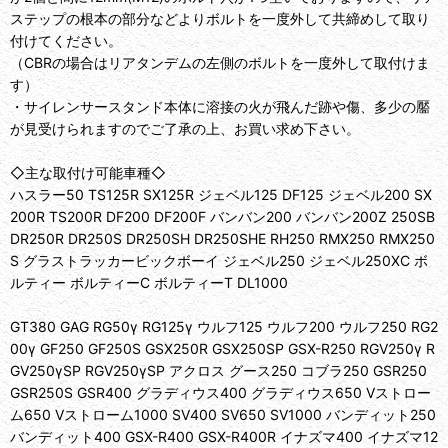
ステップの根本の部分などよりボルトを一度外して共締めして取り
付けてください。
（CBRの場合はリアタンデムの左側のボルトを一度外して取付けま
す）
・サイレンサースタンド本体に溶接の火が飛んだ跡や傷、多少の靨
が見受けられますのでご了承の上、お買い求め下さい。
◇主な取付け可能車種◇
ハスラー50 TS125R SX125R ジェベル125 DF125 ジェベル200 SX
200R TS200R DF200 DF200F バンバン200 バンバン200Z 250SB
DR250R DR250S DR250SH DR250SHE RH250 RMX250 RMX250
S グラストラッカービックボーイ ジェベル250 ジェベル250XC ボ
ルティー ボルティーC ボルティーT DL1000
GT380 GAG RG50γ RG125γ ウルフ125 ウルフ200 ウルフ250 RG2
00γ GF250 GF250S GSX250R GSX250SP GSX-R250 RGV250γ R
GV250γSP RGV250γSP アクロス グース250 コブラ250 GSR250
GSR250S GSR400 グラディウス400 グラディウス650 Vストロー
ム650 Vストローム1000 SV400 SV650 SV1000 バンディット250
バンディット400 GSX-R400 GSX-R400R イナズマ400 イナズマ12