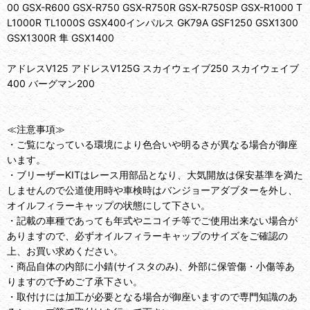
00 GSX-R600 GSX-R750 GSX-R750R GSX-R750SP GSX-R1000 T
L1000R TL1000S GSX400インパルス GK79A GSF1250 GSX1300
GSX1300R 隼 GSX1400
アドレスV125 アドレスV125G スカイウェイブ250 スカイウェイブ
400 バーグマン200
≪注意事項≫
・ご覧になっている環境により色合いや明るさが異なる場合が御座
います。
・ブリーザーKITはレース用部品となり、大気開放は保安基準を満た
しませんので公道使用時や車検時はバンジョーアダブターを外し、
オイルフィラーキャップの状態にして下さい。
・記載の車種であっても年式やニコイチ等でご使用出来ない場合が
ありますので、必ずオイルフィラーキャップのサイズをご確認の
上、お買い求めください。
・商品自体の内部に小錆(サイスタのみ)、外部に保管傷・小傷等あ
りますので予めご了承下さい。
・取付けには加工が必要となる場合が御座いますので専門知識のあ