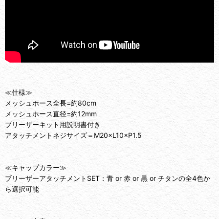
≪仕様≫
メッシュホース全長=約80cm
メッシュホース直径=約12mm
ブリーザーキット用説明書付き
アタッチメントネジサイズ＝M20×L10×P1.5
≪キャップカラー≫
ブリーザーアタッチメントSET：青 or 赤 or 黒 or チタンの全4色か
ら選択可能