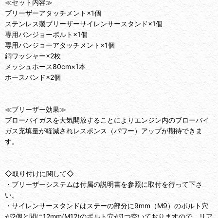
≪セット内容≫
ブリーザーアタッチメント×1個
ステンレス製ブリーザーサイレンサースタンド×1個
専用バンジョーボルト×1個
専用バンジョーアタッチメント×1個
銅ワッシャー×2枚
メッシュホース80cm×1本
ホースバンド×2個
≪ブリーザー効果≫
ブローバイガスを大気開放することによりエンジン内のブローバイ
ガス充填量が軽減されレスポンス（パワー）アップが期待できま
す。
◇取り付けに関して◇
・ブリーザーシステムは付属の説明書を参照に取付を行って下さ
い。
・サイレンサースタンドはステーの部分に9mm（M9）のボルト穴
が2個と間に12mm(M12)のボルト穴が1つ空いておりますので、リア