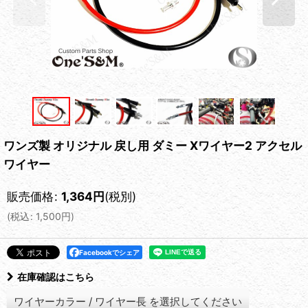
ワンズ製 オリジナル 戻し用 ダミー Xワイヤー2 アクセル
ワイヤー
販売価格
:
1,364
円
(税別)
(
税込
:
1,500
円
)
Facebookでシェア
在庫確認はこちら
ワイヤーカラー
/
ワイヤー長
を選択してください